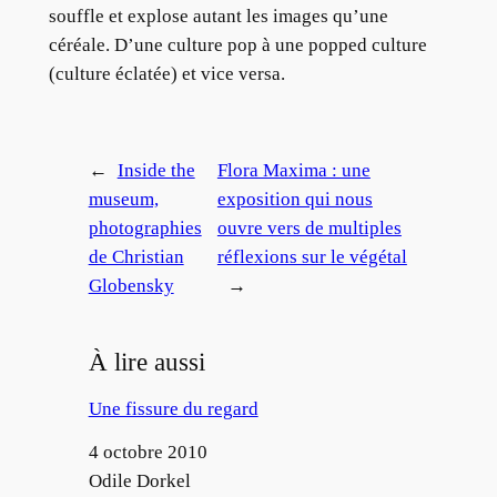
souffle et explose autant les images qu’une
céréale. D’une culture pop à une popped culture
(culture éclatée) et vice versa.
←
Inside the
Flora Maxima : une
museum,
exposition qui nous
photographies
ouvre vers de multiples
de Christian
réflexions sur le végétal
Globensky
→
À lire aussi
Une fissure du regard
Date
4 octobre 2010
Auteur
Odile Dorkel