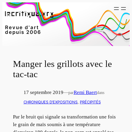
Aller
au
contenu
Revue d'art
depuis 2006
Manger les grillots avec le
tac-tac
17 septembre 2019
—
Remi Baert
par
dans
CHRONIQUES D’EXPOSITIONS
, 
PRÉCIPITÉS
Par le bruit qui signale sa transformation une fois
le grain de maïs soumis à une température