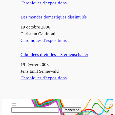
Par rapport à
Chroniques d'expositions
Des mondes domestiques dissimulés
Date
19 octobre 2006
Auteur
Christian Gattinoni
Par rapport à
Chroniques d'expositions
Giboulées d’étoiles – Sternenschauer
Date
19 février 2008
Auteur
Jens Emil Sennewald
Par rapport à
Chroniques d'expositions
R
Recherche