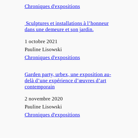
Par rapport à
Chroniques d'expositions
Sculptures et installations à l’honneur
dans une demeure et son jardin.
Date
1 octobre 2021
Auteur
Pauline Lisowski
Par rapport à
Chroniques d'expositions
Garden party, urbex, une exposition au-
delà d’une expérience d’œuvres d’art
contemporain
Date
2 novembre 2020
Auteur
Pauline Lisowski
Par rapport à
Chroniques d'expositions