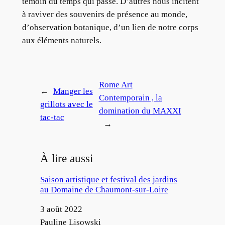
témoin du temps qui passe. D’autres nous incitent
à raviver des souvenirs de présence au monde,
d’observation botanique, d’un lien de notre corps
aux éléments naturels.
Rome Art
←
Manger les
Contemporain , la
grillots avec le
domination du MAXXI
tac-tac
→
À lire aussi
Saison artistique et festival des jardins
au Domaine de Chaumont-sur-Loire
Date
3 août 2022
Auteur
Pauline Lisowski