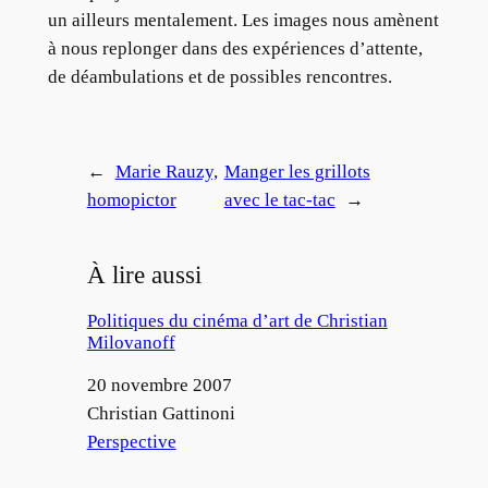
un ailleurs mentalement. Les images nous amènent
à nous replonger dans des expériences d’attente,
de déambulations et de possibles rencontres.
←
Marie Rauzy,
Manger les grillots
homopictor
avec le tac-tac
→
À lire aussi
Politiques du cinéma d’art de Christian
Milovanoff
Date
20 novembre 2007
Auteur
Christian Gattinoni
Par rapport à
Perspective