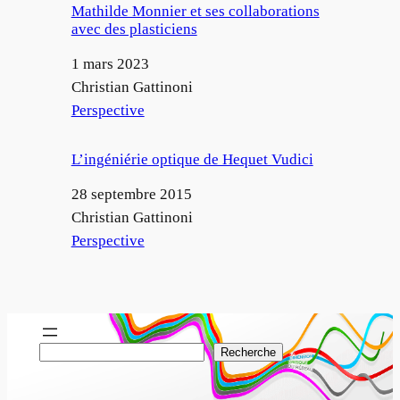
Mathilde Monnier et ses collaborations
avec des plasticiens
Date
1 mars 2023
Auteur
Christian Gattinoni
Par rapport à
Perspective
L’ingéniérie optique de Hequet Vudici
Date
28 septembre 2015
Auteur
Christian Gattinoni
Par rapport à
Perspective
R
Recherche
e
c