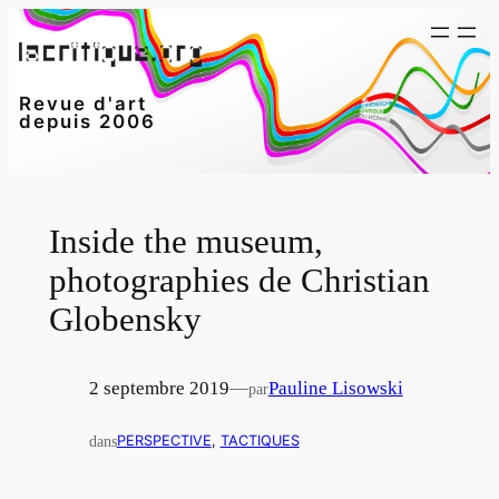
Aller
au
contenu
Revue d'art
depuis 2006
Inside the museum,
photographies de Christian
Globensky
2 septembre 2019
—
Pauline Lisowski
par
dans
PERSPECTIVE
, 
TACTIQUES