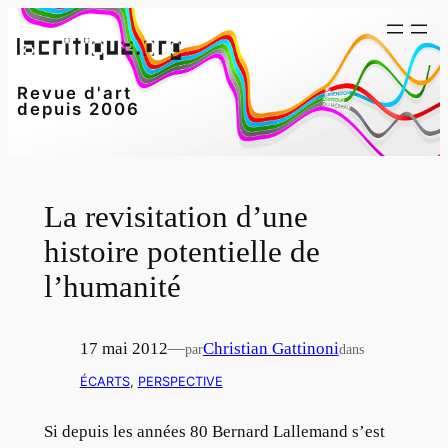
Aller
au
contenu
Revue d'art
depuis 2006
La revisitation d’une
histoire potentielle de
l’humanité
17 mai 2012
—
Christian Gattinoni
par
dans
ÉCARTS
, 
PERSPECTIVE
Si depuis les années 80 Bernard Lallemand s’est