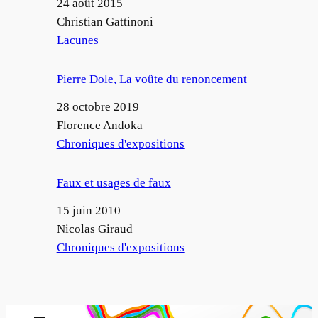
Date
24 août 2015
Auteur
Christian Gattinoni
Par rapport à
Lacunes
Pierre Dole, La voûte du renoncement
Date
28 octobre 2019
Auteur
Florence Andoka
Par rapport à
Chroniques d'expositions
Faux et usages de faux
Date
15 juin 2010
Auteur
Nicolas Giraud
Par rapport à
Chroniques d'expositions