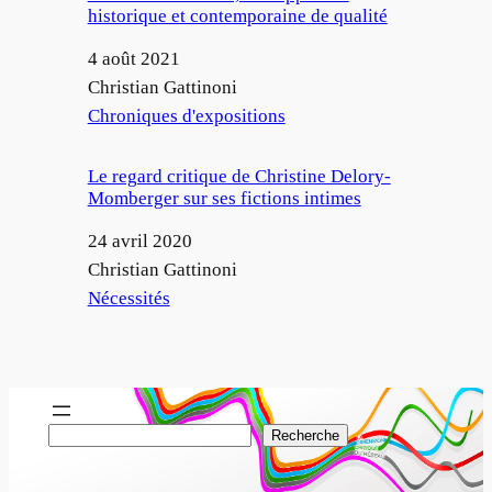
historique et contemporaine de qualité
Date
4 août 2021
Auteur
Christian Gattinoni
Par rapport à
Chroniques d'expositions
Le regard critique de Christine Delory-
Momberger sur ses fictions intimes
Date
24 avril 2020
Auteur
Christian Gattinoni
Par rapport à
Nécessités
R
Recherche
e