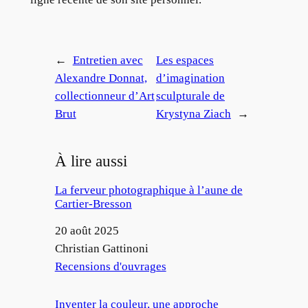
←
Entretien avec
Les espaces
Alexandre Donnat,
d’imagination
collectionneur d’Art
sculpturale de
Brut
Krystyna Ziach
→
À lire aussi
La ferveur photographique à l’aune de
Cartier-Bresson
Date
20 août 2025
Auteur
Christian Gattinoni
Par rapport à
Recensions d'ouvrages
Inventer la couleur, une approche