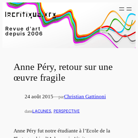
Aller
au
contenu
Revue d'art
depuis 2006
Anne Péry, retour sur une
œuvre fragile
24 août 2015
—
Christian Gattinoni
par
dans
LACUNES
, 
PERSPECTIVE
Anne Péry fut notre étudiante à l’Ecole de la