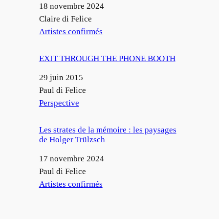
Date
18 novembre 2024
Auteur
Claire di Felice
Par rapport à
Artistes confirmés
EXIT THROUGH THE PHONE BOOTH
Date
29 juin 2015
Auteur
Paul di Felice
Par rapport à
Perspective
Les strates de la mémoire : les paysages
de Holger Trülzsch
Date
17 novembre 2024
Auteur
Paul di Felice
Par rapport à
Artistes confirmés