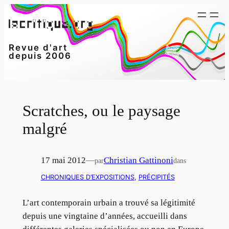
Aller
au
contenu
Revue d'art
depuis 2006
Scratches, ou le paysage
malgré
17 mai 2012
—
Christian Gattinoni
par
dans
CHRONIQUES D’EXPOSITIONS
, 
PRÉCIPITÉS
L’art contemporain urbain a trouvé sa légitimité
depuis une vingtaine d’années, accueilli dans