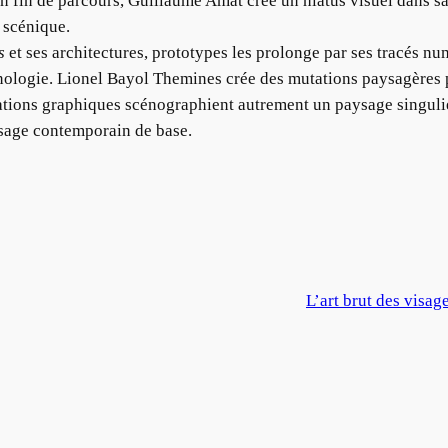
n fin de parcours, Guillaume Amat crée un hiatus visuel dans s
 scénique.
s
et ses architectures, prototypes les prolonge par ses tracés n
hnologie. Lionel Bayol Themines crée des mutations paysagères
tions graphiques scénographient autrement un paysage singulier
ysage contemporain de base.
L’art brut des visa