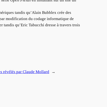
a série
Open Fields
en installant sur un site un
umériques tandis qu’Alain Bubblex crée des
 par modification du codage informatique de
 tandis qu’Eric Tabucchi dresse à travers trois
ges révélés par Claude Mollard
→