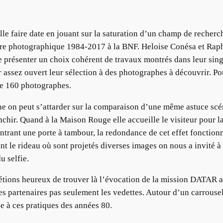
le faire date en jouant sur la saturation d’un champ de recherch
ure photographique 1984-2017 à la BNF. Heloise Conésa et Raph
 présenter un choix cohérent de travaux montrés dans leur sing
r assez ouvert leur sélection à des photographes à découvrir. Po
de 160 photographes.
 on peut s’attarder sur la comparaison d’une même astuce scén
nchir. Quand à la Maison Rouge elle accueille le visiteur pour l
ntrant une porte à tambour, la redondance de cet effet fonction
vant le rideau où sont projetés diverses images on nous a invité
u selfie.
 étions heureux de trouver là l’évocation de la mission DATAR a
es partenaires pas seulement les vedettes. Autour d’un carrouse
 à ces pratiques des années 80.