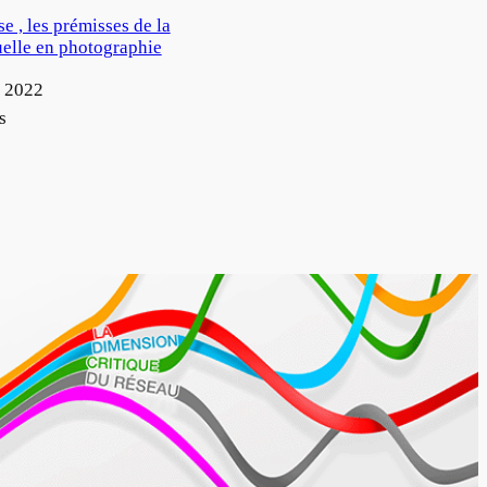
 , les prémisses de la
uelle en photographie
 2022
s