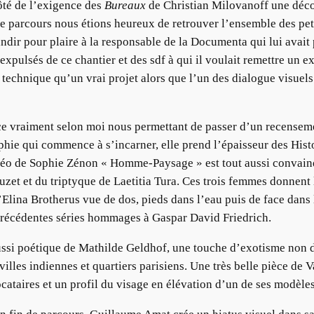
ôté de l’exigence des
Bureaux
de Christian Milovanoff une décou
re parcours nous étions heureux de retrouver l’ensemble des pet
ndir pour plaire à la responsable de la Documenta qui lui avait
 expulsés de ce chantier et des sdf à qui il voulait remettre un e
technique qu’un vrai projet alors que l’un des dialogue visuels 
ce vraiment selon moi nous permettant de passer d’un recensem
phie qui commence à s’incarner, elle prend l’épaisseur des Histoi
idéo de Sophie Zénon « Homme-Paysage » est tout aussi convainq
zet et du triptyque de Laetitia Tura. Ces trois femmes donnent
d’Elina Brotherus vue de dos, pieds dans l’eau puis de face dan
précédentes séries hommages à Gaspar David Friedrich.
 aussi poétique de Mathilde Geldhof, une touche d’exotisme non
lles indiennes et quartiers parisiens. Une très belle pièce de V
ataires et un profil du visage en élévation d’un de ses modèles