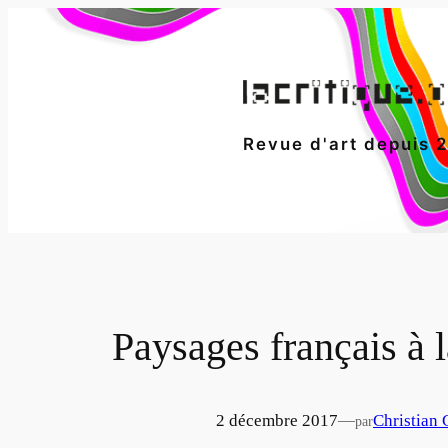
Aller
au
contenu
Revue d'art depuis 
Paysages français à
2 décembre 2017
—
Christian 
par