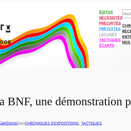
Rech
ÉDITOS
NÉCESSITÉS
PRÉCIPITÉS
CHR
PRÉTEXTES
REC
LACUNES
ENT
TACTIQUES
2006
NOS 
ÉCARTS
 la BNF, une démonstration 
Gattinoni
dans
CHRONIQUES D’EXPOSITIONS
, 
TACTIQUES