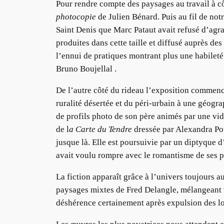
Pour rendre compte des paysages au travail à c
photocopie
de Julien Bénard. Puis au fil de not
Saint Denis que Marc Pataut avait refusé d’agra
produites dans cette taille et diffusé auprès des
l’ennui de pratiques montrant plus une habileté 
Bruno Boujellal .
De l’autre côté du rideau l’exposition commen
ruralité désertée et du péri-urbain à une géogra
de profils photo de son père animés par une v
de l
a Carte du Tendre
dressée par Alexandra Pou
jusque là. Elle est poursuivie par un diptyque 
avait voulu rompre avec le romantisme de ses 
La fiction apparaît grâce à l’univers toujours
paysages mixtes de Fred Delangle, mélangeant vi
déshérence certainement après expulsion des loc