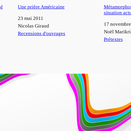
sé
Une prière Américaine
Métamorphose
situation act
Date
23 mai 2011
Date
17 novembre
Auteur
Nicolas Giraud
Auteur
Noël Marikri
Par rapport à
Recensions d'ouvrages
Par rapport à
Prétextes