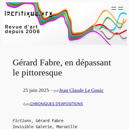
Aller
au
contenu
Revue d'art
depuis 2006
Gérard Fabre, en dépassant
le pittoresque
25 juin 2025
—
Jean Claude Le Gouic
par
dans
CHRONIQUES D’EXPOSITIONS
Fictions
, Gérard Fabre
Invisible Galerie, Marseille