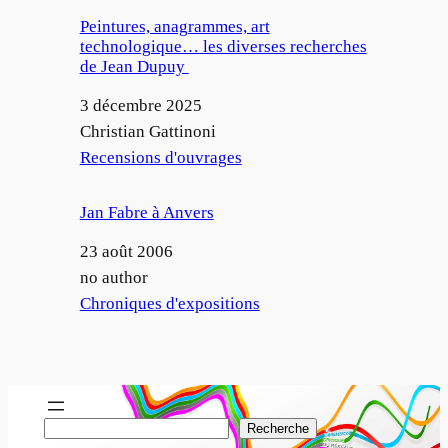
Peintures, anagrammes, art
technologique… les diverses recherches
de Jean Dupuy
Date
3 décembre 2025
Auteur
Christian Gattinoni
Par rapport à
Recensions d'ouvrages
Jan Fabre à Anvers
Date
23 août 2006
Auteur
no author
Par rapport à
Chroniques d'expositions
R
Recherche