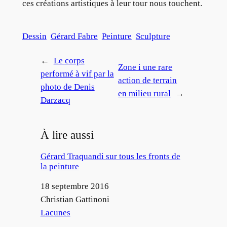
ces créations artistiques à leur tour nous touchent.
Dessin
Gérard Fabre
Peinture
Sculpture
←
Le corps
Zone i une rare
performé à vif par la
action de terrain
photo de Denis
en milieu rural
→
Darzacq
À lire aussi
Gérard Traquandi sur tous les fronts de
la peinture
Date
18 septembre 2016
Auteur
Christian Gattinoni
Par rapport à
Lacunes