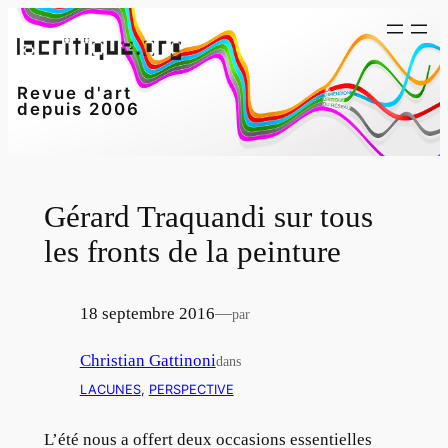
Aller
au
contenu
Revue d'art
depuis 2006
Gérard Traquandi sur tous
les fronts de la peinture
18 septembre 2016
—
par
Christian Gattinoni
dans
LACUNES
, 
PERSPECTIVE
L’été nous a offert deux occasions essentielles