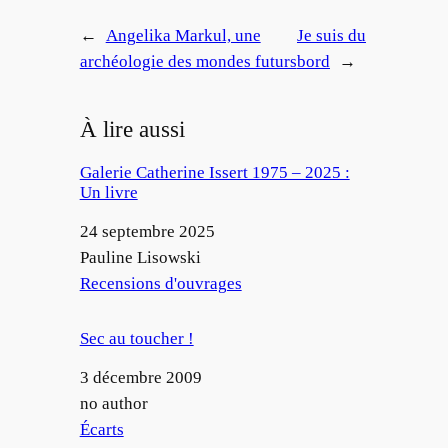
←
Angelika Markul, une
Je suis du
archéologie des mondes futurs
bord
→
À lire aussi
Galerie Catherine Issert 1975 – 2025 :
Un livre
Date
24 septembre 2025
Auteur
Pauline Lisowski
Par rapport à
Recensions d'ouvrages
Sec au toucher !
Date
3 décembre 2009
Auteur
no author
Par rapport à
Écarts