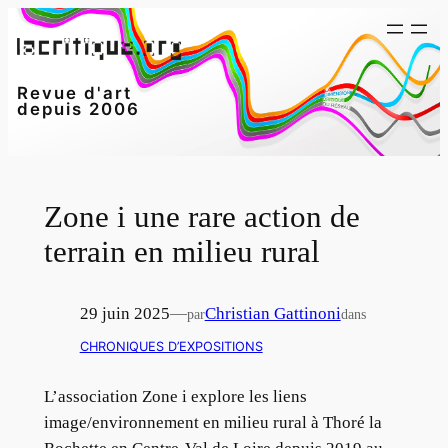
Aller
au
contenu
Revue d'art
depuis 2006
Zone i une rare action de
terrain en milieu rural
29 juin 2025
—
Christian Gattinoni
par
dans
CHRONIQUES D’EXPOSITIONS
L’association Zone i explore les liens
image/environnement en milieu rural à Thoré la