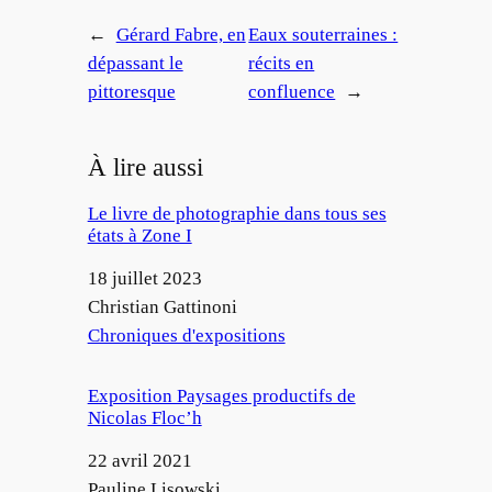
←
Gérard Fabre, en
Eaux souterraines :
dépassant le
récits en
pittoresque
confluence
→
À lire aussi
Le livre de photographie dans tous ses
états à Zone I
Date
18 juillet 2023
Auteur
Christian Gattinoni
Par rapport à
Chroniques d'expositions
Exposition Paysages productifs de
Nicolas Floc’h
Date
22 avril 2021
Auteur
Pauline Lisowski