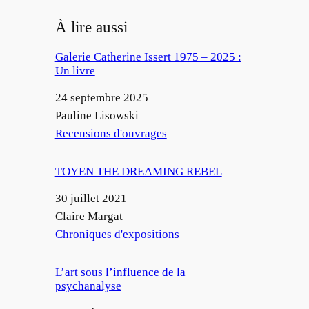
À lire aussi
Galerie Catherine Issert 1975 – 2025 :
Un livre
Date
24 septembre 2025
Auteur
Pauline Lisowski
Par rapport à
Recensions d'ouvrages
TOYEN THE DREAMING REBEL
Date
30 juillet 2021
Auteur
Claire Margat
Par rapport à
Chroniques d'expositions
L’art sous l’influence de la
psychanalyse