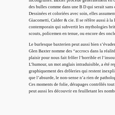
incongruités. Baxter procède généralement en d
des bulles comme dans une B D qui serait sans q
Dessinées et coloriées avec soin, elles assumen
Giacometti, Calder & cie. Il se réfère aussi à l
contemporain qui subvertit les mythologies brit
scouts, policemen en tenue, ou encore des onc
Le burlesque baxterien peut aussi bien s’évader 
Glen Baxter nomme des “accrocs dans la réalité”
plaisir pour nous fait frôler l’horrible et l’in
L’humour, un mot anglais intraduisible, a été re
graphiquement des drôleries qui restent inexpli
que l’absurde, le non-sense n’a rien de pathol
Ces moments de folie, dérapages contrôlés tout à
peut aussi les découvrir en feuilletant les nom