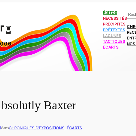
Rech
ÉDITOS
NÉCESSITÉS
PRÉCIPITÉS
CHR
PRÉTEXTES
REC
LACUNES
ENT
TACTIQUES
2006
NOS 
ÉCARTS
bsolutly Baxter
t
dans
CHRONIQUES D’EXPOSITIONS
, 
ÉCARTS