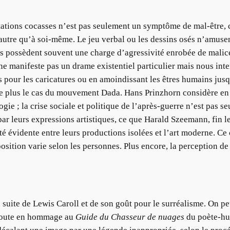
ntations cocasses n’est pas seulement un symptôme de mal-être, c
’autre qu’à soi-même. Le jeu verbal ou les dessins osés n’amusent 
ues possèdent souvent une charge d’agressivité enrobée de malice
i ne manifeste pas un drame existentiel particulier mais nous in
s pour les caricatures ou en amoindissant les êtres humains jus
e plus le cas du mouvement Dada. Hans Prinzhorn considère en 
gie ; la crise sociale et politique de l’après-guerre n’est pas 
ar leurs expressions artistiques, ce que Harald Szeemann, fin l
ité évidente entre leurs productions isolées et l’art moderne. 
sition varie selon les personnes. Plus encore, la perception de l
 suite de Lewis Caroll et de son goût pour le surréalisme. On pe
 doute en hommage au
Guide du Chasseur de nuages
du poète-hum