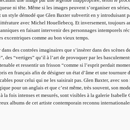
écalant une image par une légende inappropriée, selon le procéd
ueue ni tête. Même si les images peuvent s’organiser en séries,
t un style démodé que Glen Baxter subvertit en y introduisant pa
a littérature avec Michel Houellebecq. Et inversement, toujours a
anniques en faisant intervenir des personnages intemporels récu
les excentriques comme au bon vieux temps.
dans des contrées imaginaires que s’insèrer dans des scènes de l
, des “vertiges” qu’il à l’art de provoquer par les basculements
soutenable et ressentir un frisson “comme si l’esprit perdait mom
pris en français afin de désigner un état d’âme et une tournure 
cables pour celui qui ne les saisirait pas. Glen Baxter, avec so
ogique pour un anglais et que c’est même, très souvent, son mo
 la fois intenses et mesurés, sont visibles à la galerie Isabelle
breux albums de cet artiste contemporain reconnu internationalem