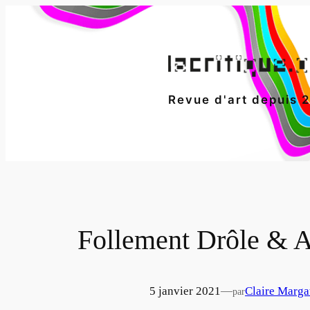
Aller
au
contenu
Revue d'art depuis 
Follement Drôle & A
5 janvier 2021
—
Claire Marga
par