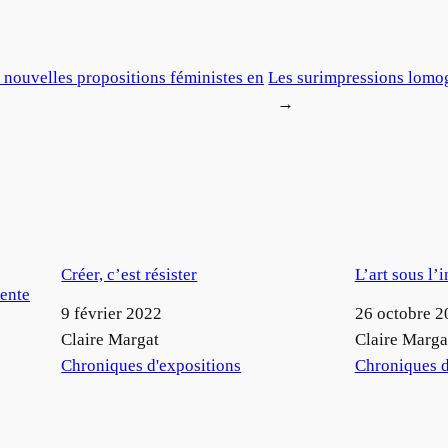
 nouvelles propositions féministes en
Les surimpressions lom
→
Créer, c’est résister
L’art sous l’
nente
Date
9 février 2022
Date
26 octobre 2
Auteur
Claire Margat
Auteur
Claire Marga
Par rapport à
Chroniques d'expositions
Par rapport à
Chroniques d