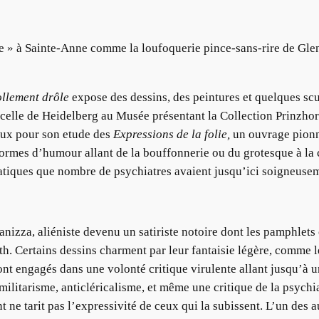
 » à Sainte-Anne comme la loufoquerie pince-sans-rire de Glen
llement drôle
expose des dessins, des peintures et quelques scu
lle de Heidelberg au Musée présentant la Collection Prinzhorn. 
aux pour son etude des
Expressions de la folie,
un ouvrage pionnie
ormes d’humour allant de la bouffonnerie ou du grotesque à la car
matiques que nombre de psychiatres avaient jusqu’ici soigneuse
Panizza, aliéniste devenu un satiriste notoire dont les pamphle
reuth. Certains dessins charment par leur fantaisie légère, comme
nt engagés dans une volonté critique virulente allant jusqu’à u
militarisme, anticléricalisme, et même une critique de la psychi
ne tarit pas l’expressivité de ceux qui la subissent. L’un des a