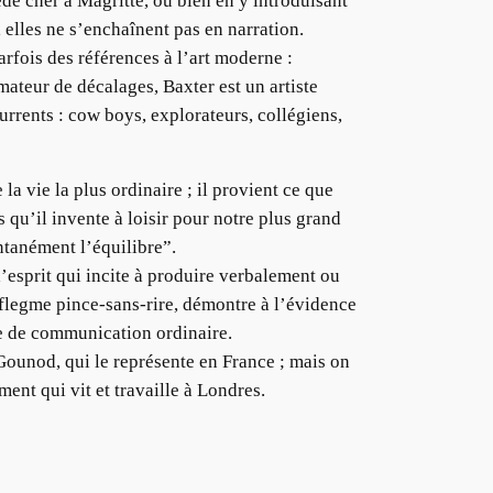
é cher à Magritte, ou bien en y introduisant
 elles ne s’enchaînent pas en narration.
rfois des références à l’art moderne :
mateur de décalages, Baxter est un artiste
rrents : cow boys, explorateurs, collégiens,
a vie la plus ordinaire ; il provient ce que
 qu’il invente à loisir pour notre plus grand
entanément l’équilibre”.
d’esprit qui incite à produire verbalement ou
n flegme pince-sans-rire, démontre à l’évidence
de de communication ordinaire.
 Gounod, qui le représente en France ; mais on
ent qui vit et travaille à Londres.