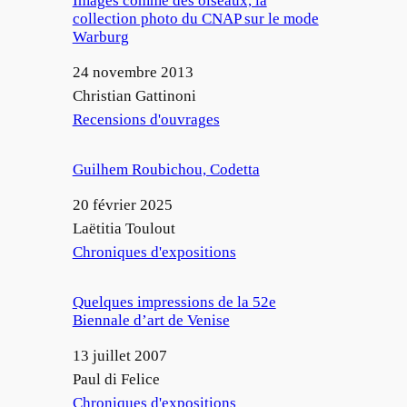
Images comme des oiseaux, la
collection photo du CNAP sur le mode
Warburg
Date
24 novembre 2013
Auteur
Christian Gattinoni
Par rapport à
Recensions d'ouvrages
Guilhem Roubichou, Codetta
Date
20 février 2025
Auteur
Laëtitia Toulout
Par rapport à
Chroniques d'expositions
Quelques impressions de la 52e
Biennale d’art de Venise
Date
13 juillet 2007
Auteur
Paul di Felice
Par rapport à
Chroniques d'expositions