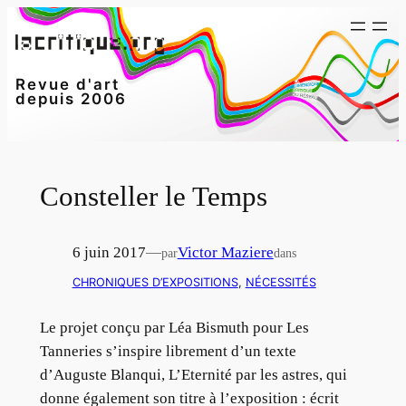
Aller
au
contenu
Revue d'art
depuis 2006
Consteller le Temps
6 juin 2017
—
Victor Maziere
par
dans
CHRONIQUES D’EXPOSITIONS
, 
NÉCESSITÉS
Le projet conçu par Léa Bismuth pour Les
Tanneries s’inspire librement d’un texte
d’Auguste Blanqui, L’Eternité par les astres, qui
donne également son titre à l’exposition : écrit