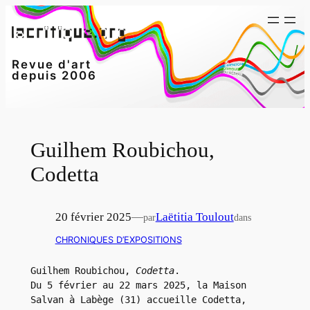
Aller
au
contenu
Revue d'art
depuis 2006
Guilhem Roubichou,
Codetta
20 février 2025
—
Laëtitia Toulout
par
dans
CHRONIQUES D’EXPOSITIONS
Guilhem Roubichou, 
Codetta
.
Du 5 février au 22 mars 2025, la Maison 
Salvan à Labège (31) accueille Codetta, 