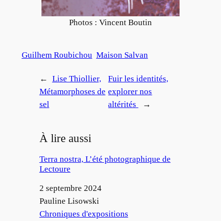
Photos : Vincent Boutin
Guilhem Roubichou
Maison Salvan
←
Lise Thiollier,
Fuir les identités,
Métamorphoses de
explorer nos
sel
altérités
→
À lire aussi
Terra nostra, L’été photographique de
Lectoure
Date
2 septembre 2024
Auteur
Pauline Lisowski
Par rapport à
Chroniques d'expositions