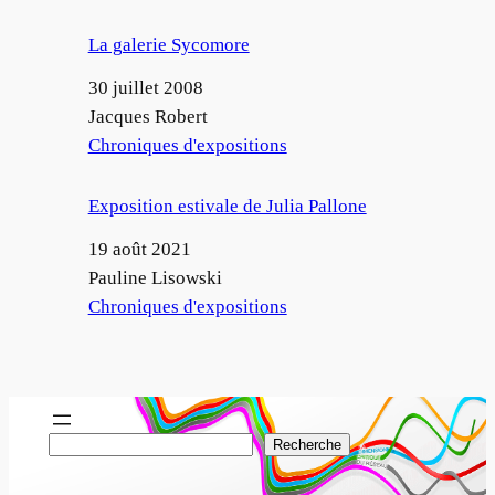
La galerie Sycomore
Date
30 juillet 2008
Auteur
Jacques Robert
Par rapport à
Chroniques d'expositions
Exposition estivale de Julia Pallone
Date
19 août 2021
Auteur
Pauline Lisowski
Par rapport à
Chroniques d'expositions
R
Recherche
e