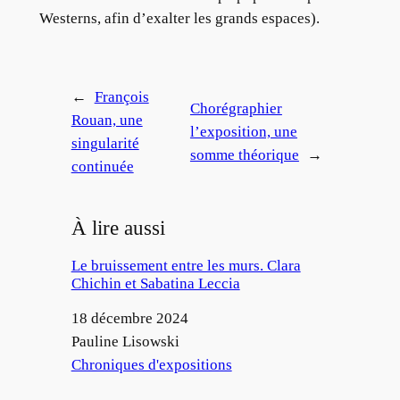
Westerns, afin d’exalter les grands espaces).
←
François
Chorégraphier
Rouan, une
l’exposition, une
singularité
somme théorique
→
continuée
À lire aussi
Le bruissement entre les murs. Clara
Chichin et Sabatina Leccia
Date
18 décembre 2024
Auteur
Pauline Lisowski
Par rapport à
Chroniques d'expositions