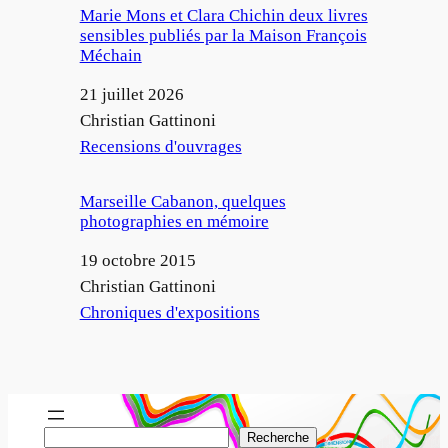
Marie Mons et Clara Chichin deux livres
sensibles publiés par la Maison François
Méchain
Date
21 juillet 2026
Auteur
Christian Gattinoni
Par rapport à
Recensions d'ouvrages
Marseille Cabanon, quelques
photographies en mémoire
Date
19 octobre 2015
Auteur
Christian Gattinoni
Par rapport à
Chroniques d'expositions
R
Recherche