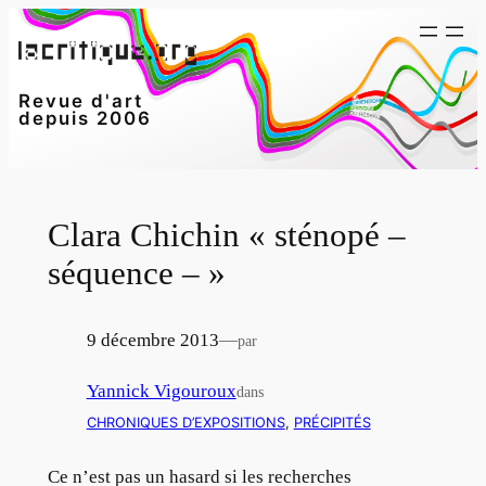
Aller
au
contenu
Revue d'art
depuis 2006
Clara Chichin « sténopé –
séquence – »
9 décembre 2013
—
par
Yannick Vigouroux
dans
CHRONIQUES D’EXPOSITIONS
, 
PRÉCIPITÉS
Ce n’est pas un hasard si les recherches