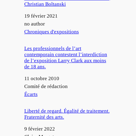
Christian Boltanski
Date
19 février 2021
Auteur
no author
Par rapport à
Chroniques d'expositions
Les professionnels de l’art
contemporain contestent l’interdiction
de l’exposition Larry Clark aux moins
de 18 ans.
Date
11 octobre 2010
Auteur
Comité de rédaction
Par rapport à
Écarts
Liberté de regard. Égalité de traitement.
Fraternité des arts.
Date
9 février 2022