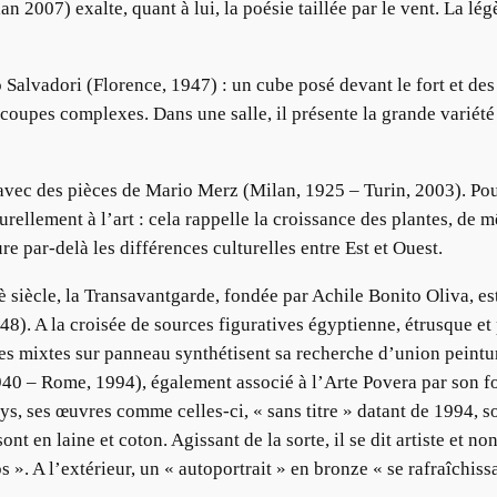
 2007) exalte, quant à lui, la poésie taillée par le vent. La lé
 Salvadori (Florence, 1947) : un cube posé devant le fort et des
e coupes complexes. Dans une salle, il présente la grande variét
 avec des pièces de Mario Merz (Milan, 1925 – Turin, 2003). Pour
turellement à l’art : cela rappelle la croissance des plantes, d
e par-delà les différences culturelles entre Est et Ouest.
siècle, la Transavantgarde, fondée par Achile Bonito Oliva, est
. A la croisée de sources figuratives égyptienne, étrusque et 
s mixtes sur panneau synthétisent sa recherche d’union peinture
1940 – Rome, 1994), également associé à l’Arte Povera par son 
s, ses œuvres comme celles-ci, « sans titre » datant de 1994, so
t en laine et coton. Agissant de la sorte, il se dit artiste et non
mps ». A l’extérieur, un « autoportrait » en bronze « se rafraîchis