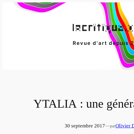
Aller
au
contenu
Revue d'art depuis 
YTALIA : une générat
30 septembre 2017
—
Olivier 
par