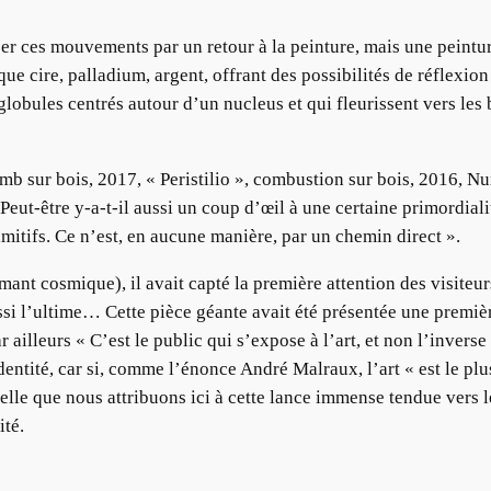
ces mouvements par un retour à la peinture, mais une peinture r
e cire, palladium, argent, offrant des possibilités de réflexion e
 globules centrés autour d’un nucleus et qui fleurissent vers le
lomb sur bois, 2017, « Peristilio », combustion sur bois, 2016, 
tes. Peut-être y-a-t-il aussi un coup d’œil à une certaine primordi
imitifs. Ce n’est, en aucune manière, par un chemin direct ».
mant cosmique), il avait capté la première attention des visit
ussi l’ultime… Cette pièce géante avait été présentée une premi
r ailleurs « C’est le public qui s’expose à l’art, et non l’invers
identité, car si, comme l’énonce André Malraux, l’art « est le 
elle que nous attribuons ici à cette lance immense tendue vers 
ité.