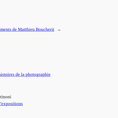
ements de Matthieu Boucherit
→
istoires de la photographie
tinoni
'expositions