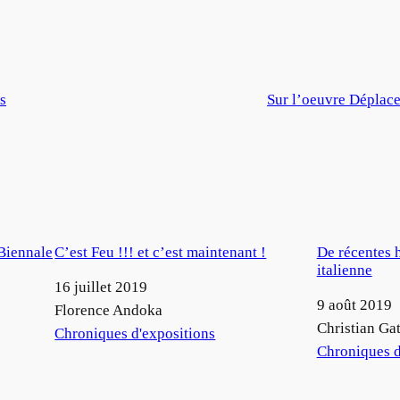
s
Sur l’oeuvre Déplac
Biennale
C’est Feu !!! et c’est maintenant !
De récentes h
italienne
Date
16 juillet 2019
Date
9 août 2019
Auteur
Florence Andoka
Auteur
Christian Gat
Par rapport à
Chroniques d'expositions
Par rapport à
Chroniques d