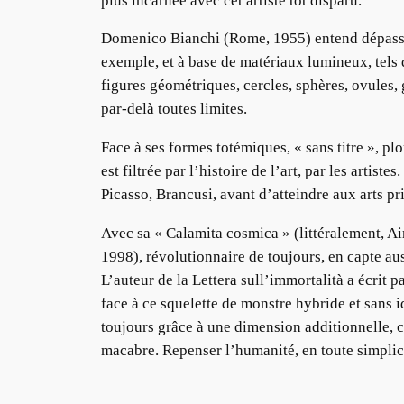
plus incarnée avec cet artiste tôt disparu.
Domenico Bianchi (Rome, 1955) entend dépasser 
exemple, et à base de matériaux lumineux, tels qu
figures géométriques, cercles, sphères, ovules,
par-delà toutes limites.
Face à ses formes totémiques, « sans titre », p
est filtrée par l’histoire de l’art, par les artis
Picasso, Brancusi, avant d’atteindre aux arts pr
Avec sa « Calamita cosmica » (littéralement, Ai
1998), révolutionnaire de toujours, en capte a
L’auteur de la Lettera sull’immortalità a écrit pa
face à ce squelette de monstre hybride et sans 
toujours grâce à une dimension additionnelle, c
macabre. Repenser l’humanité, en toute simplic