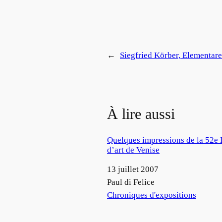
←
Siegfried Körber, Elementare
À lire aussi
Quelques impressions de la 52e 
d’art de Venise
Date
13 juillet 2007
Auteur
Paul di Felice
Par rapport à
Chroniques d'expositions