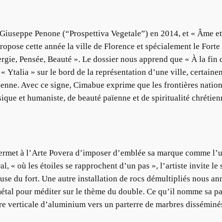
iuseppe Penone (“Prospettiva Vegetale”) en 2014, et « Âme et
ropose cette année la ville de Florence et spécialement le Forte 
nergie, Pensée, Beauté ». Le dossier nous apprend que « À la fin
 Ytalia » sur le bord de la représentation d’une ville, certaine
lienne. Avec ce signe, Cimabue exprime que les frontières nationa
ssique et humaniste, de beauté païenne et de spiritualité chrétie
permet à l’Arte Povera d’imposer d’emblée sa marque comme l’u
l, « où les étoiles se rapprochent d’un pas », l’artiste invite le
ouse du fort. Une autre installation de rocs démultipliés nous a
 métal pour méditer sur le thème du double. Ce qu’il nomme sa p
re verticale d’aluminium vers un parterre de marbres disséminé