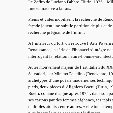
Le Zefiro de Luciano Fabbro (Turin, 1936 – Milan
fine et massive à la fois.
Pleins et vides mobilisent la recherche de Remo
façade jouent une subtile partition de plis et d
recherche prégnante de l’infini.
A l’intérieur du fort, on retrouve l’Arte Povera
Renaissance, la série de Fibonacci s’intègre na
interrogent la relation nature-homme-architectur
Autre mouvement majeur de l’art italien du XXè 
Salvadori, par Mimmo Paladino (Benevento, 1948)
archétypes d’une poésie moderne, ses technique
pieds, deux pièces d’Alighiero Boetti (Turin, 
Boetti, comme il signe après 1974 : dans son pay
ses cartons par des femmes afghanes, ses tapis son
multiples atouts : entre autres, « elle tue le te