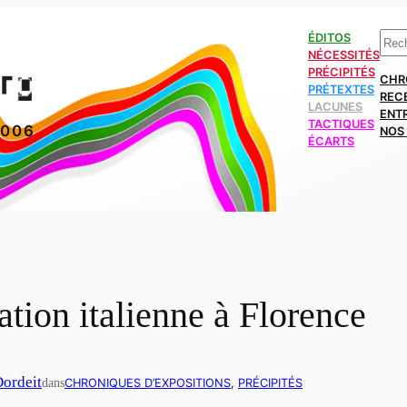
Rech
ÉDITOS
NÉCESSITÉS
PRÉCIPITÉS
CHR
PRÉTEXTES
REC
LACUNES
ENT
TACTIQUES
2006
NOS 
ÉCARTS
ion italienne à Florence
Dordeit
dans
CHRONIQUES D’EXPOSITIONS
, 
PRÉCIPITÉS