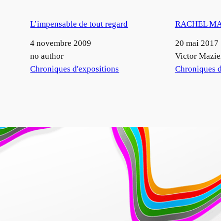
L’impensable de tout regard
RACHEL MA
Date
4 novembre 2009
Date
20 mai 2017
Auteur
no author
Auteur
Victor Mazie
Par rapport à
Chroniques d'expositions
Par rapport à
Chroniques d