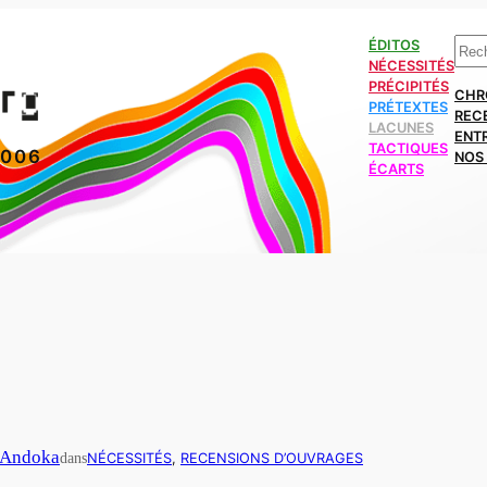
Rech
ÉDITOS
NÉCESSITÉS
PRÉCIPITÉS
CHR
PRÉTEXTES
REC
LACUNES
ENT
TACTIQUES
2006
NOS 
ÉCARTS
 Andoka
dans
NÉCESSITÉS
, 
RECENSIONS D’OUVRAGES