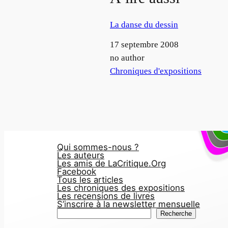
La danse du dessin
Date
17 septembre 2008
Auteur
no author
Par rapport à
Chroniques d'expositions
Qui sommes-nous ?
Les auteurs
Les amis de LaCritique.Org
Facebook
Tous les articles
Les chroniques des expositions
Les recensions de livres
S’inscrire à la newsletter mensuelle
R
Recherche
e