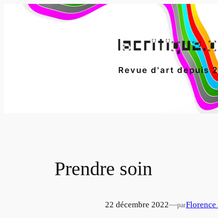
Aller
au
contenu
Revue d'art depuis 
Prendre soin
22 décembre 2022
—
Florence
par