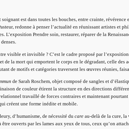
t soignant est dans toutes les bouches, entre crainte, révérence
Pasteur, redonne à penser l’actualité en réunissant artistes et ph
 L’exposition Prendre soin, restaurer, réparer de la Renaissanc
 denses.
re visible et invisible ? C’est le cadre proposé par l’exposition
t de la mort qui emportent le corps en le dégradant, celle des ac
utant de motifs et catégories traversent les œuvres réunies, faisa
ommun
de Sarah Roschem, objet composé de sangles et d’élastiq
aison de couleur étirent la structure en des directions différen
lationnel travaillé de forces contraires et maintenant pourtant
qui créent une forme inédite et mobile.
 Fleury, d’humanisme, de nécessité du
care
au-delà de la cure, l
 à être ouverts par les lames aux yeux de tous, ceux qu’on attache