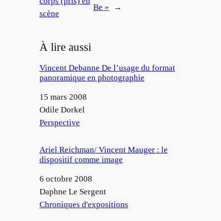
corps (pris) en
Be »
→
scène
À lire aussi
Vincent Debanne De l’usage du format
panoramique en photographie
Date
15 mars 2008
Auteur
Odile Dorkel
Par rapport à
Perspective
Ariel Reichman/ Vincent Mauger : le
dispositif comme image
Date
6 octobre 2008
Auteur
Daphne Le Sergent
Par rapport à
Chroniques d'expositions