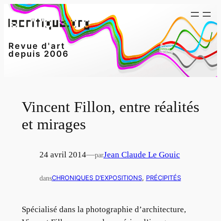
Aller
au
contenu
Revue d'art
depuis 2006
Vincent Fillon, entre réalités
et mirages
24 avril 2014
—
Jean Claude Le Gouic
par
dans
CHRONIQUES D’EXPOSITIONS
, 
PRÉCIPITÉS
Spécialisé dans la photographie d’architecture,