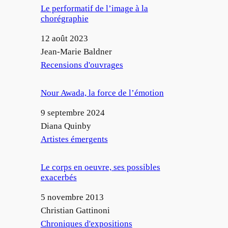
Le performatif de l’image à la
chorégraphie
Date
12 août 2023
Auteur
Jean-Marie Baldner
Par rapport à
Recensions d'ouvrages
Nour Awada, la force de l’émotion
Date
9 septembre 2024
Auteur
Diana Quinby
Par rapport à
Artistes émergents
Le corps en oeuvre, ses possibles
exacerbés
Date
5 novembre 2013
Auteur
Christian Gattinoni
Par rapport à
Chroniques d'expositions