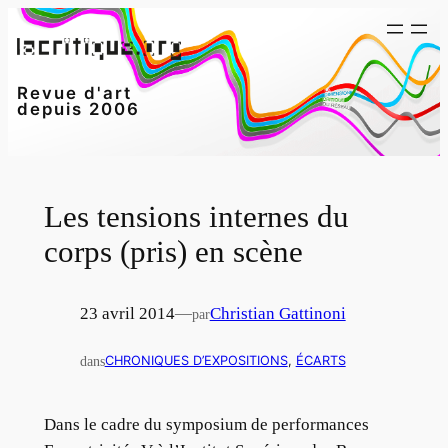
Aller
au
contenu
Revue d'art
depuis 2006
Les tensions internes du
corps (pris) en scène
23 avril 2014
—
Christian Gattinoni
par
dans
CHRONIQUES D’EXPOSITIONS
, 
ÉCARTS
Dans le cadre du symposium de performances