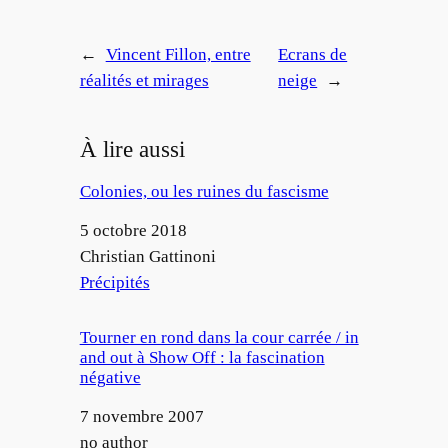
←
Vincent Fillon, entre
Ecrans de
réalités et mirages
neige
→
À lire aussi
Colonies, ou les ruines du fascisme
Date
5 octobre 2018
Auteur
Christian Gattinoni
Par rapport à
Précipités
Tourner en rond dans la cour carrée / in
and out à Show Off : la fascination
négative
Date
7 novembre 2007
Auteur
no author