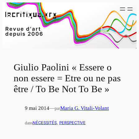
Aller
au
contenu
Revue d'art
depuis 2006
Giulio Paolini « Essere o
non essere = Etre ou ne pas
être / To Be Not To Be »
9 mai 2014
—
Maria G. Vitali-Volant
par
dans
NÉCESSITÉS
, 
PERSPECTIVE