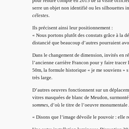
pour rendre compte en 2015 de la visite offici
serre un objet non identifié ou les silhouettes 
célestes
.
Ils précisent ainsi leur positionnement :
« Nous portons plutôt des constats grâce à la d
distancié que beaucoup d’autres pourraient avoi
Dans le changement de dimension, invités en rés
l’ancienne carrière Francon pour y faire tracer 
50m, la formule historique « je me souviens » s
très large.
D’autres oeuvres fonctionnent sur un déplacemen
vitres masquées de blanc de Meudon, surmonté
sommes
, d’où le titre de l’oeuvre monumentale
« Disons que l’image dévoile le pouvoir : elle r