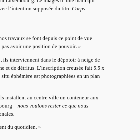
e, au Luxembourg. Le images d’ une main qui
avec l’intention supposée du titre
Corps
nos travaux se font depuis ce point de vue
 pas avoir une position de pouvoir. »
ils interviennent dans le dépotoir à neige de
 et de détritus. L’inscription creusée fait 5,5 x
in situ éphémère est photographiées en un plan
s installent au centre ville un conteneur aux
mbourg –
nous voulons rester ce que nous
onales.
ent du quotidien. »