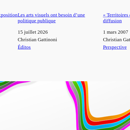
xposition
Les arts visuels ont besoin d’une
« Territoires 
politique publique
diffusion
Date
15 juillet 2026
Date
1 mars 2007
Auteur
Christian Gattinoni
Auteur
Christian Gat
Par rapport à
Éditos
Par rapport à
Perspective