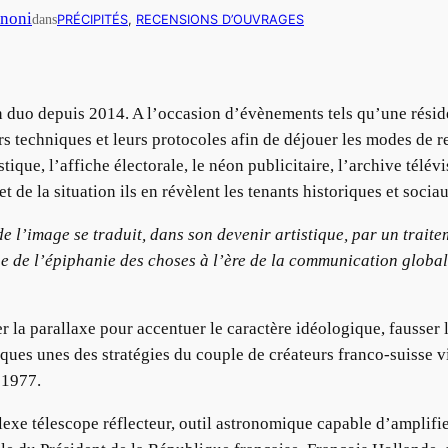
inoni
dans
PRÉCIPITÉS
, 
RECENSIONS D’OUVRAGES
n duo depuis 2014. A l’occasion d’évènements tels qu’une résid
leurs techniques et leurs protocoles afin de déjouer les modes de 
tique, l’affiche électorale, le néon publicitaire, l’archive télév
 de la situation ils en révèlent les tenants historiques et socia
de l’image se traduit, dans son devenir artistique, par un trait
ue de l’épiphanie des choses à l’ère de la communication globale 
r la parallaxe pour accentuer le caractère idéologique, fausser
lques unes des stratégies du couple de créateurs franco-suisse
 1977.
exe télescope réflecteur, outil astronomique capable d’amplifier