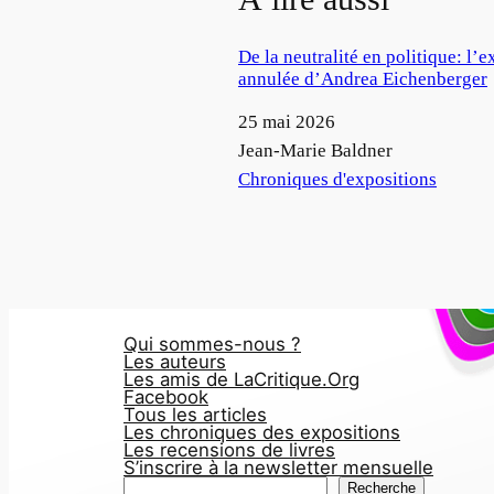
De la neutralité en politique: l’e
annulée d’Andrea Eichenberger
Date
25 mai 2026
Auteur
Jean-Marie Baldner
Par rapport à
Chroniques d'expositions
Qui sommes-nous ?
Les auteurs
Les amis de LaCritique.Org
Facebook
Tous les articles
Les chroniques des expositions
Les recensions de livres
S’inscrire à la newsletter mensuelle
R
Recherche