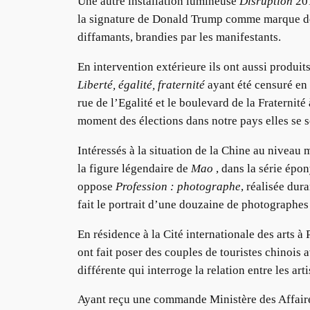
Une autre installation lumineuse
Disruption
201
la signature de Donald Trump comme marque de s
diffamants, brandies par les manifestants.
En intervention extérieure ils ont aussi produit
Liberté, égalité, fraternité
ayant été censuré en C
rue de l’Egalité et le boulevard de la Fraterni
moment des élections dans notre pays elles se s
Intéressés à la situation de la Chine au niveau
la figure légendaire de
Mao
, dans la série épon
oppose
Profession : photographe
, réalisée dur
fait le portrait d’une douzaine de photographes
En résidence à la Cité internationale des arts à 
ont fait poser des couples de touristes chinois 
différente qui interroge la relation entre les art
Ayant reçu une commande Ministère des Affaires