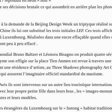
7 reproduit en néon « noir »
es décisions brutale ce qui assombrit en arrière plan les phot
s à la demande de la Beijing Design Week un triptyque réalisé su
hine ils lui ont substitué les trois initiales
LEF.
Ces trois affich
té à Luxembourg. Réalisées dans une encre effaçable quand elles
ont peu à peu effacé .
 mondial Bruno Baltzer et Léonora Bisagno on produit quatre sér
yme son effigie sur la place Tien Anmen est revue à travers une 
ant une résidence d’artiste, au Three Shadows photography Art C
 qui assurent l’imaginaire officiel standardisé du maoïsme.
Paris ils sont intervenus sur un autre lieu touristique internatio
avec leur propre petite fille dans leurs bras , les « images-mon
istes et leurs modèles.
 étrangères du Luxembourg sur le « hutong » habitat traditionn