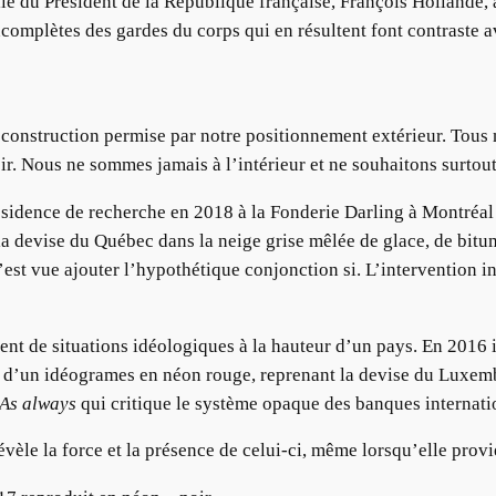
elle du Président de la République française, François Holland
incomplètes des gardes du corps qui en résultent font contraste 
éconstruction permise par notre positionnement extérieur. Tous 
r. Nous ne sommes jamais à l’intérieur et ne souhaitons surtout
idence de recherche en 2018 à la Fonderie Darling à Montréal , 
la devise du Québec dans la neige grise mêlée de glace, de bitume
’est vue ajouter l’hypothétique conjonction si. L’intervention 
t de situations idéologiques à la hauteur d’un pays. En 2016 il
 d’un idéogrames en néon rouge, reprenant la devise du Luxe
As always
qui critique le système opaque des banques internati
évèle la force et la présence de celui-ci, même lorsqu’elle provi