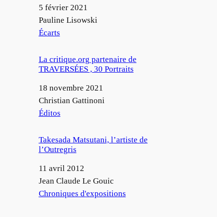
Date
5 février 2021
Auteur
Pauline Lisowski
Par rapport à
Écarts
La critique.org partenaire de
TRAVERSÉES , 30 Portraits
Date
18 novembre 2021
Auteur
Christian Gattinoni
Par rapport à
Éditos
Takesada Matsutani, l’artiste de
l’Outregris
Date
11 avril 2012
Auteur
Jean Claude Le Gouic
Par rapport à
Chroniques d'expositions