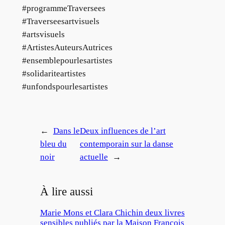
#programmeTraversees
#Traverseesartvisuels
#artsvisuels
#ArtistesAuteursAutrices
#ensemblepourlesartistes
#solidariteartistes
#unfondspourlesartistes
←
Dans le
Deux influences de l’art
bleu du
contemporain sur la danse
noir
actuelle
→
À lire aussi
Marie Mons et Clara Chichin deux livres
sensibles publiés par la Maison François