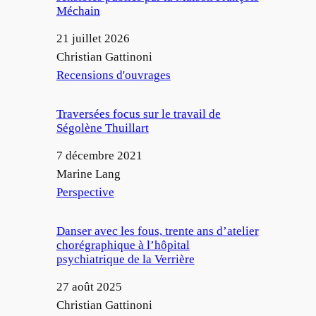
Méchain
Date
21 juillet 2026
Auteur
Christian Gattinoni
Par rapport à
Recensions d'ouvrages
Traversées focus sur le travail de
Ségolène Thuillart
Date
7 décembre 2021
Auteur
Marine Lang
Par rapport à
Perspective
Danser avec les fous, trente ans d’atelier
chorégraphique à l’hôpital
psychiatrique de la Verrière
Date
27 août 2025
Auteur
Christian Gattinoni