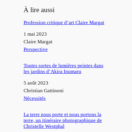
À lire aussi
Profession critique d’art Claire Margat
Date
1 mai 2023
Auteur
Claire Margat
Par rapport à
Perspective
Toutes sortes de lumières peintes dans
les jardins d’Akira Inumaru
Date
5 août 2023
Auteur
Christian Gattinoni
Par rapport à
Nécessités
La terre nous porte et nous portons la
terre, un itinéraire photographique de
Christelle Westphal