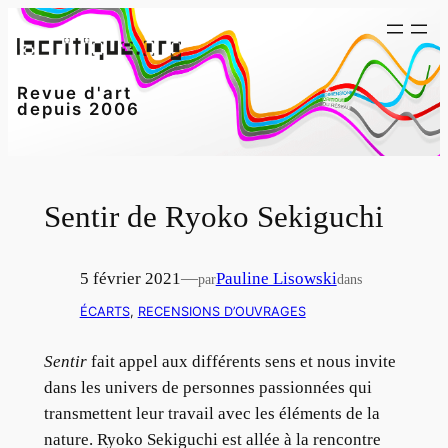
Aller
au
contenu
Revue d'art
depuis 2006
Sentir de Ryoko Sekiguchi
5 février 2021
—
Pauline Lisowski
par
dans
ÉCARTS
, 
RECENSIONS D’OUVRAGES
Sentir
fait appel aux différents sens et nous invite
dans les univers de personnes passionnées qui
transmettent leur travail avec les éléments de la
nature. Ryoko Sekiguchi est allée à la rencontre