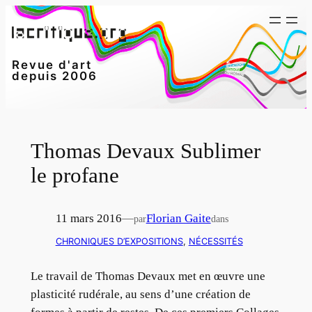
Aller
au
contenu
Revue d'art
depuis 2006
Thomas Devaux Sublimer
le profane
11 mars 2016
—
Florian Gaite
par
dans
CHRONIQUES D’EXPOSITIONS
, 
NÉCESSITÉS
Le travail de Thomas Devaux met en œuvre une
plasticité rudérale, au sens d’une création de