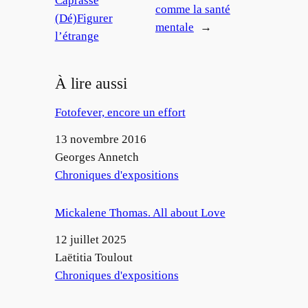
Caprasse
comme la santé
(Dé)Figurer
mentale
→
l’étrange
À lire aussi
Fotofever, encore un effort
Date
13 novembre 2016
Auteur
Georges Annetch
Par rapport à
Chroniques d'expositions
Mickalene Thomas. All about Love
Date
12 juillet 2025
Auteur
Laëtitia Toulout
Par rapport à
Chroniques d'expositions