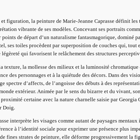
t figuration, la peinture de Marie-Jeanne Caprasse définit les t
erprétation vibrante de ses modèles. Concevant ses portraits com
r points de départ d’un naturalisme fantasmagorique, dominé par
tel, ses toiles procèdent par superposition de couches qui, tout
légèreté qui favorisent le relâchement des structures perceptiv
e la texture, la mollesse des milieux et la luminosité chromatiq
rence des personnages et à la quiétude des décors. Dans des visi
e spectre d’affects, de l’angoisse des débuts à des représentat
 monde extérieur. Animée par le sens du bizarre et du vivant, so
proximité certaine avec la nature charnelle saisie par Georgia 
r Doig.
sse interprète les visages comme autant de paysages mentaux i
érence à l’identité sociale pour exprimer une présence plus impe
 de fines strates de peinture, elle déforme progressivement la figu