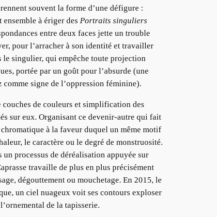
prennent souvent la forme d’une défigure :
t ensemble à ériger des
Portraits singuliers
spondances entre deux faces jette un trouble
, pour l’arracher à son identité et travailler
rs le singulier, qui empêche toute projection
ques, portée par un goût pour l’absurde (une
z comme signe de l’oppression féminine).
 couches de couleurs et simplification des
tés sur eux. Organisant ce devenir-autre qui fait
on chromatique à la faveur duquel un même motif
aleur, le caractère ou le degré de monstruosité.
ans un processus de déréalisation appuyée sur
prasse travaille de plus en plus précisément
rossage, dégouttement ou mouchetage. En 2015, le
que, un ciel nuageux voit ses contours exploser
’ornemental de la tapisserie.