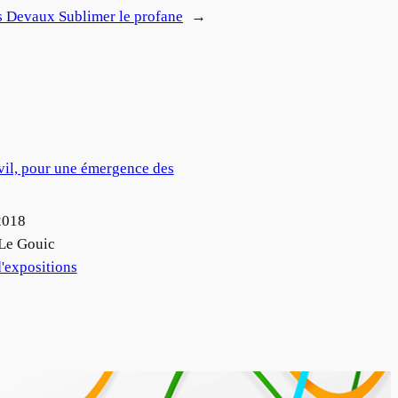
 Devaux Sublimer le profane
→
vil, pour une émergence des
2018
Le Gouic
'expositions