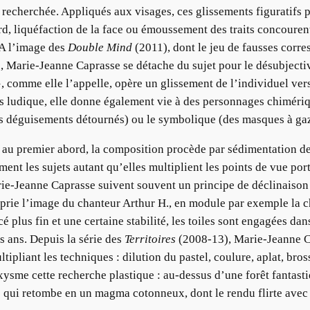
e recherchée. Appliqués aux visages, ces glissements figuratifs 
d, liquéfaction de la face ou émoussement des traits concouren
. A l’image des
Double Mind
(2011), dont le jeu de fausses corre
 Marie-Jeanne Caprasse se détache du sujet pour le désubjectiver
t », comme elle l’appelle, opère un glissement de l’individuel ve
us ludique, elle donne également vie à des personnages chiméri
es déguisements détournés) ou le symbolique (des masques à ga
e au premier abord, la composition procède par sédimentation de
ment les sujets autant qu’elles multiplient les points de vue por
Marie-Jeanne Caprasse suivent souvent un principe de déclinais
oprie l’image du chanteur Arthur H., en module par exemple la ch
acé plus fin et une certaine stabilité, les toiles sont engagées d
es ans. Depuis la série des
Territoires
(2008-13), Marie-Jeanne Ca
ltipliant les techniques : dilution du pastel, coulure, aplat, b
ysme cette recherche plastique : au-dessus d’une forêt fantasti
 qui retombe en un magma cotonneux, dont le rendu flirte avec l