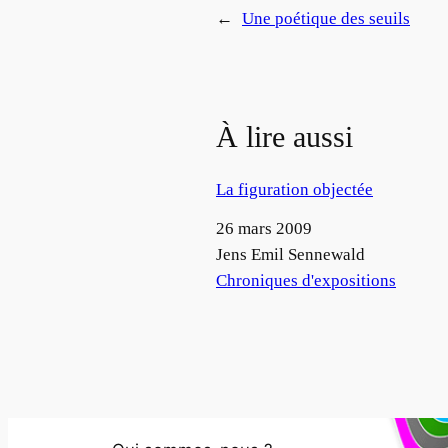
←
Une poétique des seuils
À lire aussi
La figuration objectée
Date
26 mars 2009
Auteur
Jens Emil Sennewald
Par rapport à
Chroniques d'expositions