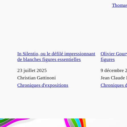
Thomas
In Silentio, ou le défilé impressionnant
Olivier Gour
de blanches figures essentielles
figures
Date
23 juillet 2025
Date
9 décembre 
Auteur
Christian Gattinoni
Auteur
Jean Claude 
Par rapport à
Chroniques d'expositions
Par rapport à
Chroniques d