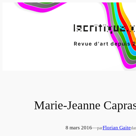
Aller
au
contenu
Revue d'art depuis 
Marie-Jeanne Capras
8 mars 2016
—
Florian Gaite
par
da