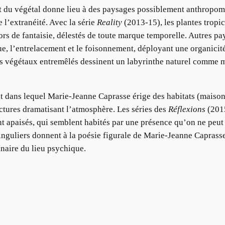
et du végétal donne lieu à des paysages possiblement anthropo
 l’extranéité. Avec la série
Reality
(2013-15), les plantes tropic
rs de fantaisie, délestés de toute marque temporelle. Autres pay
que, l’entrelacement et le foisonnement, déployant une organici
s végétaux entremêlés dessinent un labyrinthe naturel comme m
nt dans lequel Marie-Jeanne Caprasse érige des habitats (mais
ctures dramatisant l’atmosphère. Les séries des
Réflexions
(201
nt apaisés, qui semblent habités par une présence qu’on ne peut 
 singuliers donnent à la poésie figurale de Marie-Jeanne Caprass
inaire du lieu psychique.