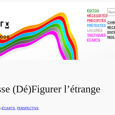
Rech
ÉDITOS
NÉCESSITÉS
PRÉCIPITÉS
CHR
PRÉTEXTES
REC
LACUNES
ENT
TACTIQUES
2006
NOS 
ÉCARTS
se (Dé)Figurer l’étrange
ns
ÉCARTS
, 
PERSPECTIVE