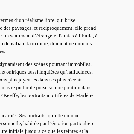
ermes d’un réalisme libre, qui brise
me des paysages, et réciproquement, elle prend
 un sentiment d’étrangeté. Peintes à l’huile, à
 en densifiant la matière, donnent néanmoins
es.
ue dynamisent des scènes pourtant immobiles,
ons oniriques aussi inquiètes qu’hallucinées,
ions plus joyeuses dans ses plus récents
n œuvre picturale puise son inspiration dans
O’Keeffe, les portraits mortifères de Marlène
ncarnés. Ses portraits, qu’elle nomme
rsonnelle, habitée par l’émotion particulière
re initiale jusqu’à ce que les teintes et la