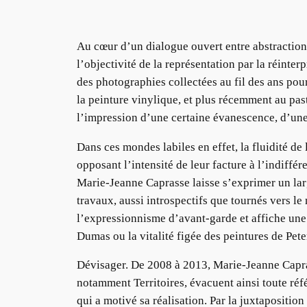
Au cœur d’un dialogue ouvert entre abstraction e
l’objectivité de la représentation par la réint
des photographies collectées au fil des ans pou
la peinture vinylique, et plus récemment au pas
l’impression d’une certaine évanescence, d’une 
Dans ces mondes labiles en effet, la fluidité d
opposant l’intensité de leur facture à l’indiffé
Marie-Jeanne Caprasse laisse s’exprimer un larg
travaux, aussi introspectifs que tournés vers le
l’expressionnisme d’avant-garde et affiche une 
Dumas ou la vitalité figée des peintures de Pete
Dévisager. De 2008 à 2013, Marie-Jeanne Capra
notamment Territoires, évacuent ainsi toute réf
qui a motivé sa réalisation. Par la juxtaposition