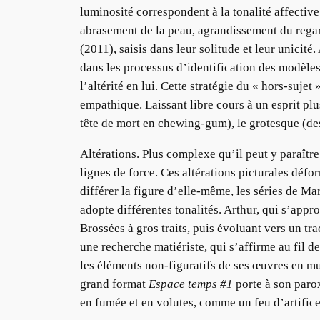
luminosité correspondent à la tonalité affectiv
abrasement de la peau, agrandissement du regar
(2011), saisis dans leur solitude et leur unicité
dans les processus d’identification des modèles,
l’altérité en lui. Cette stratégie du « hors-suje
empathique. Laissant libre cours à un esprit pl
tête de mort en chewing-gum), le grotesque (d
Altérations. Plus complexe qu’il peut y paraîtr
lignes de force. Ces altérations picturales défor
différer la figure d’elle-même, les séries de 
adopte différentes tonalités. Arthur, qui s’appr
Brossées à gros traits, puis évoluant vers un tr
une recherche matiériste, qui s’affirme au fil d
les éléments non-figuratifs de ses œuvres en mu
grand format
Espace temps #1
porte à son parox
en fumée et en volutes, comme un feu d’artifice