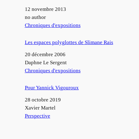
Date
12 novembre 2013
Auteur
no author
Par rapport à
Chroniques d'expositions
Les espaces polyglottes de Slimane Rais
Date
20 décembre 2006
Auteur
Daphne Le Sergent
Par rapport à
Chroniques d'expositions
Pour Yannick Vigouroux
Date
28 octobre 2019
Auteur
Xavier Martel
Par rapport à
Perspective