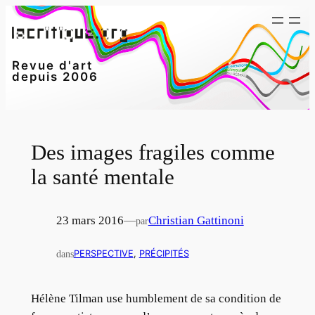
Aller
au
contenu
Revue d'art
depuis 2006
Des images fragiles comme
la santé mentale
23 mars 2016
—
Christian Gattinoni
par
dans
PERSPECTIVE
, 
PRÉCIPITÉS
Hélène Tilman use humblement de sa condition de