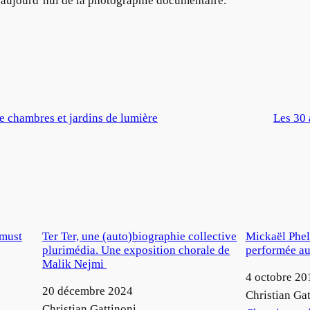
r aujourd’hui de la photographie documentaire.
de chambres et jardins de lumière
Les 30 
 must
Ter Ter, une (auto)biographie collective
Mickaël Phel
plurimédia. Une exposition chorale de
performée a
Malik Nejmi
Date
4 octobre 20
Date
20 décembre 2024
Auteur
Christian Gat
Auteur
Christian Gattinoni