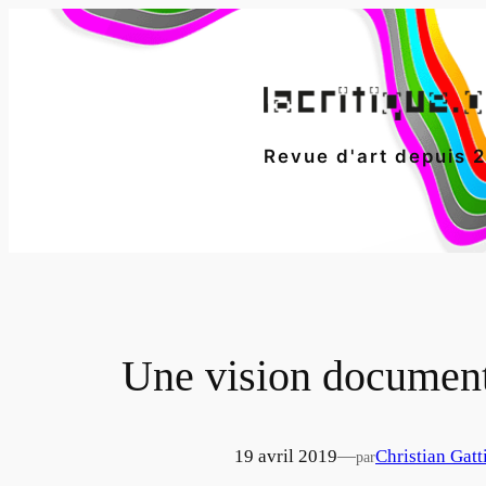
Aller
au
contenu
Revue d'art depuis 
Une vision documenta
19 avril 2019
—
Christian Gatt
par