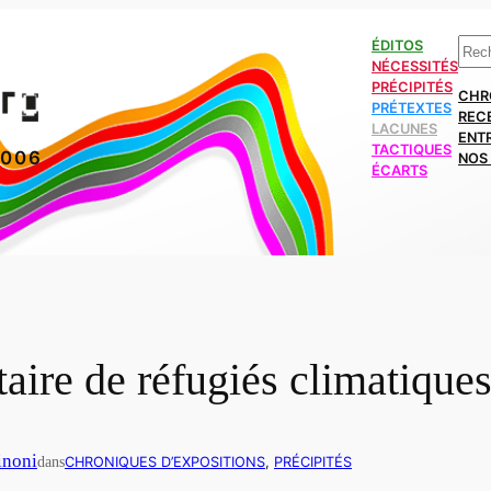
Rech
ÉDITOS
NÉCESSITÉS
PRÉCIPITÉS
CHR
PRÉTEXTES
REC
LACUNES
ENT
TACTIQUES
2006
NOS 
ÉCARTS
ire de réfugiés climatiques
inoni
dans
CHRONIQUES D’EXPOSITIONS
, 
PRÉCIPITÉS