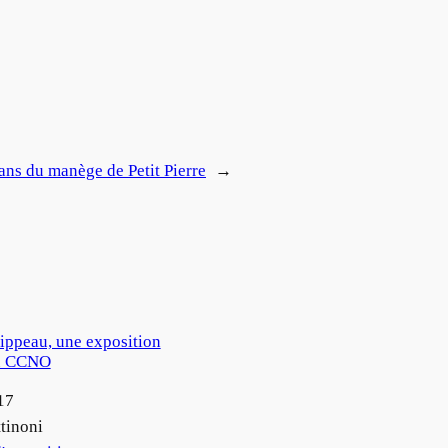
ans du manège de Petit Pierre
→
ippeau, une exposition
u CCNO
17
tinoni