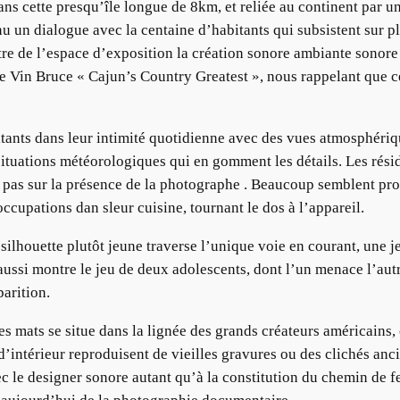
s cette presqu’île longue de 8km, et reliée au continent par un
u un dialogue avec la centaine d’habitants qui subsistent sur pl
ntre de l’espace d’exposition la création sonore ambiante sonore
e Vin Bruce « Cajun’s Country Greatest », nous rappelant que ce
bitants dans leur intimité quotidienne avec des vues atmosphéri
situations météorologiques qui en gomment les détails. Les rési
ste pas sur la présence de la photographe . Beaucoup semblent p
ccupations dan sleur cuisine, tournant le dos à l’appareil.
silhouette plutôt jeune traverse l’unique voie en courant, une 
e aussi montre le jeu de deux adolescents, dont l’un menace l’au
parition.
ges mats se situe dans la lignée des grands créateurs américains
intérieur reproduisent de vieilles gravures ou des clichés ancie
ec le designer sonore autant qu’à la constitution du chemin de 