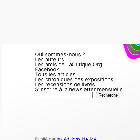
Qui sommes-nous ?
Les auteurs
Les amis de LaCritique.Org
Facebook
Tous les articles
Les chroniques des expositions
Les recensions de livres
S’inscrire à la newsletter mensuelle
R
Recherche
e
c
h
e
r
Publié par
les éditions NAIMA