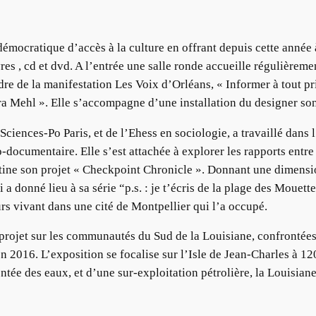
ocratique d’accès à la culture en offrant depuis cette année à t
res , cd et dvd. A l’entrée une salle ronde accueille régulièrem
re de la manifestation Les Voix d’Orléans, « Informer à tout pr
ra Mehl ». Elle s’accompagne d’une installation du designer son
ciences-Po Paris, et de l’Ehess en sociologie, a travaillé dans
-documentaire. Elle s’est attachée à explorer les rapports entre 
stine son projet « Checkpoint Chronicle ». Donnant une dimension
i a donné lieu à sa série “p.s. : je t’écris de la plage des Mouet
rs vivant dans une cité de Montpellier qui l’a occupé.
 projet sur les communautés du Sud de la Louisiane, confrontées
en 2016. L’exposition se focalise sur l’Isle de Jean-Charles à 1
ntée des eaux, et d’une sur-exploitation pétrolière, la Louisian