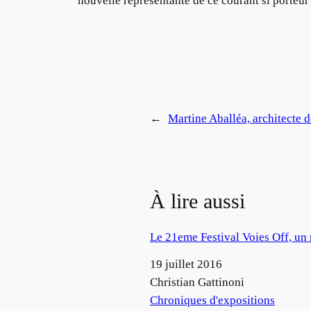
nouvelle représentante de ce courant si porteu
←
Martine Aballéa, architecte 
À lire aussi
Le 21eme Festival Voies Off, un
Date
19 juillet 2016
Auteur
Christian Gattinoni
Par rapport à
Chroniques d'expositions