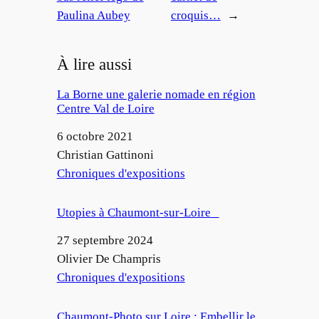
Paulina Aubey
croquis…
→
À lire aussi
La Borne une galerie nomade en région
Centre Val de Loire
Date
6 octobre 2021
Auteur
Christian Gattinoni
Par rapport à
Chroniques d'expositions
Utopies à Chaumont-sur-Loire
Date
27 septembre 2024
Auteur
Olivier De Champris
Par rapport à
Chroniques d'expositions
Chaumont-Photo sur Loire : Embellir le