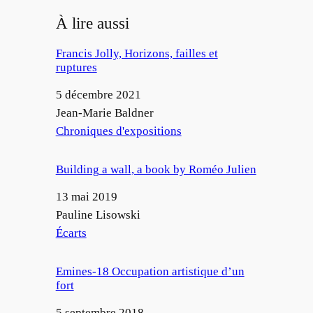
À lire aussi
Francis Jolly, Horizons, failles et
ruptures
Date
5 décembre 2021
Auteur
Jean-Marie Baldner
Par rapport à
Chroniques d'expositions
Building a wall, a book by Roméo Julien
Date
13 mai 2019
Auteur
Pauline Lisowski
Par rapport à
Écarts
Emines-18 Occupation artistique d’un
fort
Date
5 septembre 2018