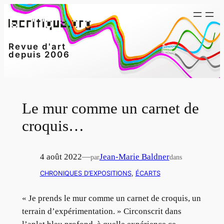
Aller
au
contenu
Revue d'art
depuis 2006
Le mur comme un carnet de
croquis…
4 août 2022
—
Jean-Marie Baldner
par
dans
CHRONIQUES D’EXPOSITIONS
, 
ÉCARTS
« Je prends le mur comme un carnet de croquis, un
terrain d’expérimentation. » Circonscrit dans