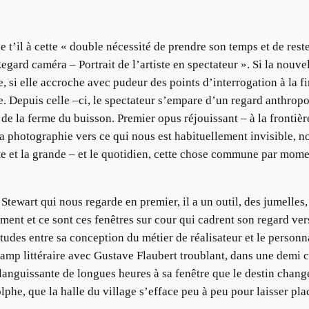
 t’il à cette « double nécessité de prendre son temps et de rest
egard caméra – Portrait de l’artiste en spectateur ». Si la nouve
 si elle accroche avec pudeur des points d’interrogation à la fin
 Depuis celle –ci, le spectateur s’empare d’un regard anthropol
es de la ferme du buisson. Premier opus réjouissant – à la fron
la photographie vers ce qui nous est habituellement invisible, n
tite et la grande – et le quotidien, cette chose commune par mom
Stewart qui nous regarde en premier, il a un outil, des jumelles
ment et ce sont ces fenêtres sur cour qui cadrent son regard vers
itudes entre sa conception du métier de réalisateur et le person
hamp littéraire avec Gustave Flaubert troublant, dans une demi c
nguissante de longues heures à sa fenêtre que le destin chang
he, que la halle du village s’efface peu à peu pour laisser place