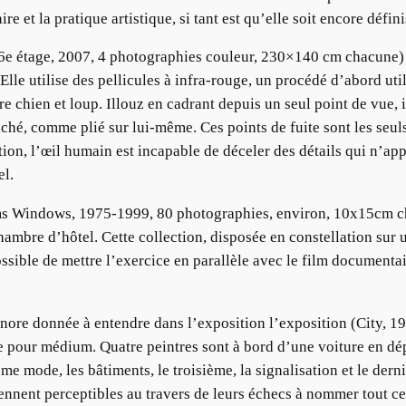
re et la pratique artistique, si tant est qu’elle soit encore défin
, 6e étage, 2007, 4 photographies couleur, 230×140 cm chacune)
lle utilise des pellicules à infra-rouge, un procédé d’abord util
e chien et loup. Illouz en cadrant depuis un seul point de vue, i
uché, comme plié sur lui-même. Ces points de fuite sont les seu
ion, l’œil humain est incapable de déceler des détails qui n’ap
el.
s Windows, 1975-1999, 80 photographies, environ, 10x15cm cha
ambre d’hôtel. Cette collection, disposée en constellation sur
possible de mettre l’exercice en parallèle avec le film document
ore donnée à entendre dans l’exposition l’exposition (City, 199
be pour médium. Quatre peintres sont à bord d’une voiture en dé
e mode, les bâtiments, le troisième, la signalisation et le dernie
viennent perceptibles au travers de leurs échecs à nommer tout c