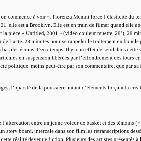
e on commence à voir », Fiorenza Menini force l’élasticité du tem
1, elle est à Brooklyn. Elle est en train de filmer quand elle a
nt la pièce « Untitled, 2001 » (vidéo couleur muette, 28’), 28 m
ur de l’acte. 28 minutes pour se rappeler le traitement en boucl
bas des écrans. Deux temps. Il y a un effet de seuil dans cette
articules en suspension libérées par l’effondrement des tours e
n acte politique, moins peut-être par son commentaire, que par sa 
ges, l’opacité de la poussière autant d’éléments forçant la créa
 l’altercation entre un jeune voleur de basket et des témoins («
un story board, intercale dans son film les retranscriptions dess
cette réalité devenue fiction. Plusieurs des artistes présentés à