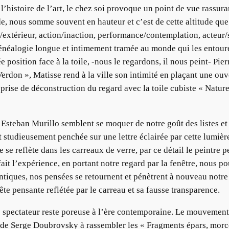
e l’histoire de l’art, le chez soi provoque un point de vue rass
tude, nous somme souvent en hauteur et c’est de cette altitude 
ieur/extérieur, action/inaction, performance/contemplation, acte
 généalogie longue et intimement tramée au monde qui les entour
 position face à la toile, -nous le regardons, il nous peint- Pie
rdon », Matisse rend à la ville son intimité en plaçant une ouve
prise de déconstruction du regard avec la toile cubiste « Natur
Esteban Murillo semblent se moquer de notre goût des listes et 
st studieusement penchée sur une lettre éclairée par cette lumière
me se reflète dans les carreaux de verre, par ce détail le peintre 
ait l’expérience, en portant notre regard par la fenêtre, nous p
ntiques, nos pensées se retournent et pénètrent à nouveau notre
tête pensante reflétée par le carreau et sa fausse transparence.
ste spectateur reste poreuse à l’ère contemporaine. Le mouvement 
 de Serge Doubrovsky à rassembler les « Fragments épars, morce