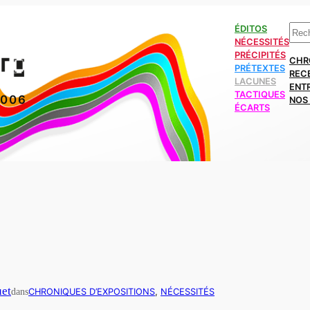
Rech
ÉDITOS
NÉCESSITÉS
PRÉCIPITÉS
CHR
PRÉTEXTES
REC
LACUNES
ENT
TACTIQUES
2006
NOS 
ÉCARTS
et
dans
CHRONIQUES D’EXPOSITIONS
, 
NÉCESSITÉS