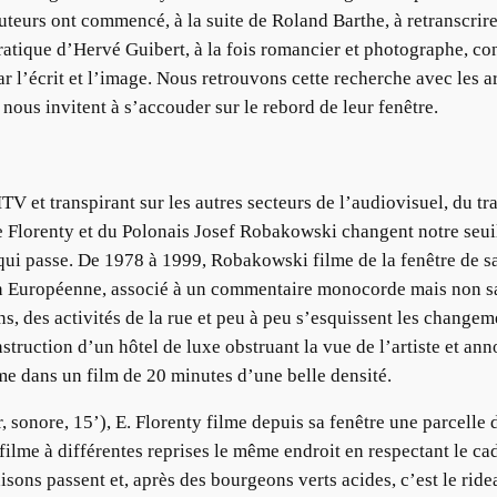
uteurs ont commencé, à la suite de Roland Barthe, à retranscrire 
 pratique d’Hervé Guibert, à la fois romancier et photographe, c
par l’écrit et l’image. Nous retrouvons cette recherche avec les 
 nous invitent à s’accouder sur le rebord de leur fenêtre.
TV et transpirant sur les autres secteurs de l’audiovisuel, du t
e Florenty et du Polonais Josef Robakowski changent notre seui
i passe. De 1978 à 1999, Robakowski filme de la fenêtre de sa
 Européenne, associé à un commentaire monocorde mais non san
sins, des activités de la rue et peu à peu s’esquissent les change
onstruction d’un hôtel de luxe obstruant la vue de l’artiste et an
me dans un film de 20 minutes d’une belle densité.
 sonore, 15’), E. Florenty filme depuis sa fenêtre une parcelle 
filme à différentes reprises le même endroit en respectant le ca
isons passent et, après des bourgeons verts acides, c’est le ride