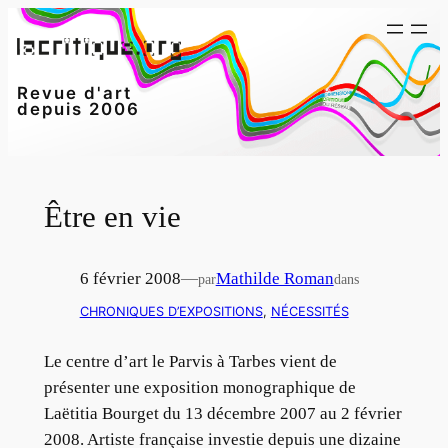
Aller
au
contenu
Revue d'art
depuis 2006
Être en vie
6 février 2008
—
Mathilde Roman
par
dans
CHRONIQUES D’EXPOSITIONS
, 
NÉCESSITÉS
Le centre d’art le Parvis à Tarbes vient de
présenter une exposition monographique de
Laëtitia Bourget du 13 décembre 2007 au 2 février
2008. Artiste française investie depuis une dizaine