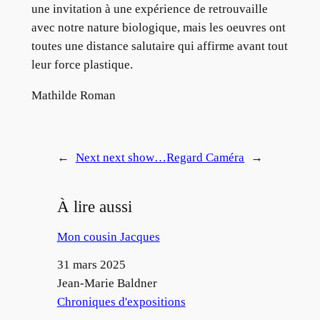
une invitation à une expérience de retrouvaille
avec notre nature biologique, mais les oeuvres ont
toutes une distance salutaire qui affirme avant tout
leur force plastique.
Mathilde Roman
←
Next next show…
Regard Caméra
→
À lire aussi
Mon cousin Jacques
Date
31 mars 2025
Auteur
Jean-Marie Baldner
Par rapport à
Chroniques d'expositions