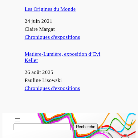
Les Origines du Monde
Date
24 juin 2021
Auteur
Claire Margat
Par rapport à
Chroniques d'expositions
Matière-Lumière, exposition d’Evi
Keller
Date
26 août 2025
Auteur
Pauline Lisowski
Par rapport à
Chroniques d'expositions
R
Recherche
e