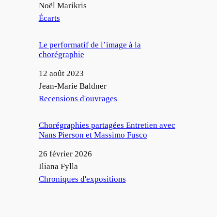
Auteur
Noël Marikris
Par rapport à
Écarts
Le performatif de l’image à la
chorégraphie
Date
12 août 2023
Auteur
Jean-Marie Baldner
Par rapport à
Recensions d'ouvrages
Chorégraphies partagées Entretien avec
Nans Pierson et Massimo Fusco
Date
26 février 2026
Auteur
Iliana Fylla
Par rapport à
Chroniques d'expositions