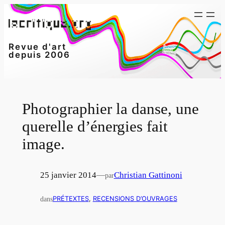
Aller
au
contenu
Revue d'art
depuis 2006
Photographier la danse, une
querelle d’énergies fait
image.
25 janvier 2014
—
Christian Gattinoni
par
dans
PRÉTEXTES
, 
RECENSIONS D’OUVRAGES