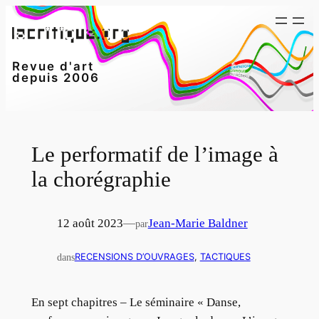
Aller
au
contenu
Revue d'art
depuis 2006
Le performatif de l’image à
la chorégraphie
12 août 2023
—
Jean-Marie Baldner
par
dans
RECENSIONS D’OUVRAGES
, 
TACTIQUES
En sept chapitres – Le séminaire « Danse,