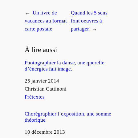
←
Un livre de
Quand les 5 sens
vacances au format
font oeuvres à
carte postale
partager
→
À lire aussi
Photographier la danse, une querelle
d’énergies fait image.
Date
25 janvier 2014
Auteur
Christian Gattinoni
Par rapport à
Prétextes
Chorégraphier l’exposition, une somme
théorique
Date
10 décembre 2013