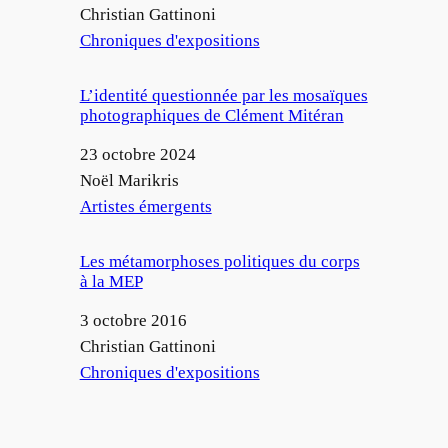
Auteur
Christian Gattinoni
Par rapport à
Chroniques d'expositions
L’identité questionnée par les mosaïques
photographiques de Clément Mitéran
Date
23 octobre 2024
Auteur
Noël Marikris
Par rapport à
Artistes émergents
Les métamorphoses politiques du corps
à la MEP
Date
3 octobre 2016
Auteur
Christian Gattinoni
Par rapport à
Chroniques d'expositions