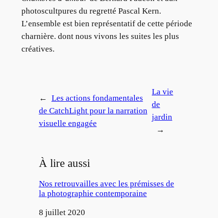
photoscultpures du regretté Pascal Kern.
L’ensemble est bien représentatif de cette période
charnière. dont nous vivons les suites les plus
créatives.
La vie
←
Les actions fondamentales
de
de CatchLight pour la narration
jardin
visuelle engagée
→
À lire aussi
Nos retrouvailles avec les prémisses de
la photographie contemporaine
Date
8 juillet 2020