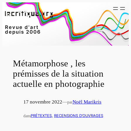
Aller
au
contenu
Revue d'art
depuis 2006
Métamorphose , les
prémisses de la situation
actuelle en photographie
17 novembre 2022
—
Noël Marikris
par
dans
PRÉTEXTES
, 
RECENSIONS D’OUVRAGES