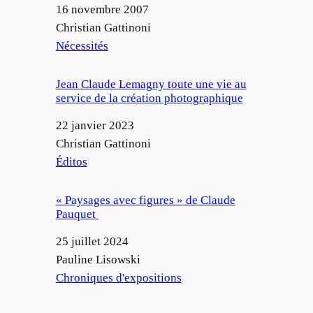
Date
16 novembre 2007
Auteur
Christian Gattinoni
Par rapport à
Nécessités
Jean Claude Lemagny toute une vie au
service de la création photographique
Date
22 janvier 2023
Auteur
Christian Gattinoni
Par rapport à
Éditos
« Paysages avec figures » de Claude
Pauquet
Date
25 juillet 2024
Auteur
Pauline Lisowski
Par rapport à
Chroniques d'expositions