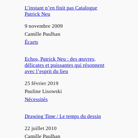
L’instant n’en finit pas Catalogue
Patrick Neu
Date
9 novembre 2009
Auteur
Camille Paulhan
Par rapport à
Écarts
Echos, Patrick Neu : des œuvres,
délicates et puissantes qui résonnent
avec l’esprit du lieu
Date
25 février 2019
Auteur
Pauline Lisowski
Par rapport à
Nécessités
Drawing Time / Le temps du dessin
Date
22 juillet 2010
Auteur
Camille Paulhan