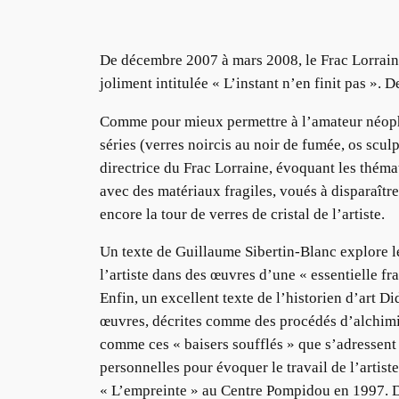
De décembre 2007 à mars 2008, le Frac Lorraine
joliment intitulée « L’instant n’en finit pas ».
Comme pour mieux permettre à l’amateur néophyt
séries (verres noircis au noir de fumée, os scul
directrice du Frac Lorraine, évoquant les thémati
avec des matériaux fragiles, voués à disparaître
encore la tour de verres de cristal de l’artiste.
Un texte de Guillaume Sibertin-Blanc explore le
l’artiste dans des œuvres d’une « essentielle fra
Enfin, un excellent texte de l’historien d’art Di
œuvres, décrites comme des procédés d’alchimist
comme ces « baisers soufflés » que s’adressent l
personnelles pour évoquer le travail de l’artist
« L’empreinte » au Centre Pompidou en 1997. De 