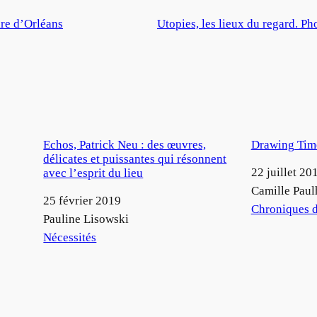
ire d’Orléans
Utopies, les lieux du regard. 
Echos, Patrick Neu : des œuvres,
Drawing Time
délicates et puissantes qui résonnent
Date
22 juillet 20
avec l’esprit du lieu
Auteur
Camille Paul
Date
25 février 2019
Par rapport à
Chroniques d
Auteur
Pauline Lisowski
Par rapport à
Nécessités