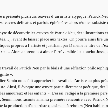
 a présenté plusieurs œuvres d’un artiste atypique, Patrick Neu
 Des œuvres délicates et parfois éphémères alors réunies subsiste
e de découvrir les œuvres de Patrick Neu, des illustrations en 
ptés…), avant de laisser place aux textes. On pourra ainsi lire u
ques propres à l’artiste et justifiant par là même le titre de l’e
 : « … Alors apprenons à aimer l’irréversible ! » conclut Josse,
 travail de Patrick Neu par le biais d’une réflexion philosophiq
gilité ».
dier Semin nous fait approcher le travail de l’artiste au plus près
e. Ainsi, il évoque une œuvre particulièrement poétique, des lè
es amoureux et les enfants ». L’essai, rédigé à la première pers
e. Semin nous raconte ainsi sa première rencontre avec Patrick N
la production d’un artiste quasiment à rebours (Neu habite touj