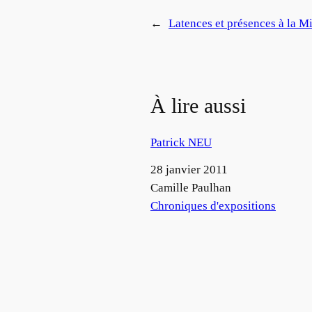
←
Latences et présences à la M
À lire aussi
Patrick NEU
Date
28 janvier 2011
Auteur
Camille Paulhan
Par rapport à
Chroniques d'expositions