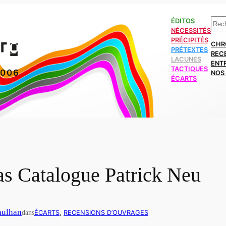
Rech
ÉDITOS
NÉCESSITÉS
PRÉCIPITÉS
CHR
PRÉTEXTES
REC
LACUNES
ENT
TACTIQUES
2006
NOS 
ÉCARTS
pas Catalogue Patrick Neu
aulhan
dans
ÉCARTS
, 
RECENSIONS D’OUVRAGES