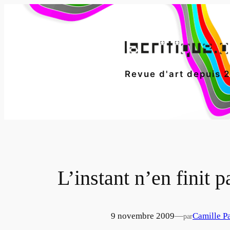
Aller
au
contenu
Revue d'art depuis 
L’instant n’en finit 
9 novembre 2009
—
Camille P
par