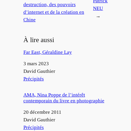
Patrick
destruction, des pouvoirs
NEU
d’internet et de la création en
→
Chine
À lire aussi
Far East, Géraldine Lay
Date
3 mars 2023
Auteur
David Gauthier
Par rapport à
Précipités
AMA, Nina Poppe de l’intérêt
contemporain du livre en photographie
Date
20 décembre 2011
Auteur
David Gauthier
Par rapport à
Précipités