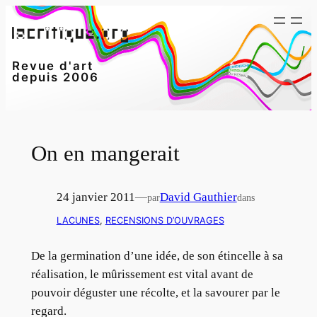
Aller
au
contenu
Revue d'art
depuis 2006
On en mangerait
24 janvier 2011
—
David Gauthier
par
dans
LACUNES
, 
RECENSIONS D’OUVRAGES
De la germination d’une idée, de son étincelle à sa
réalisation, le mûrissement est vital avant de
pouvoir déguster une récolte, et la savourer par le
regard.