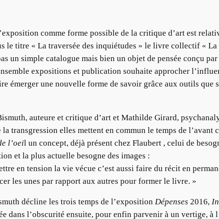
xposition comme forme possible de la critique d’art est relativ
le titre « La traversée des inquiétudes » le livre collectif « L
as un simple catalogue mais bien un objet de pensée conçu par de
’ensemble expositions et publication souhaite approcher l’influe
ire émerger une nouvelle forme de savoir grâce aux outils que so
ismuth, auteure et critique d’art et Mathilde Girard, psychanaly
e la transgression elles mettent en commun le temps de l’avant cr
de l’oei
l un concept, déjà présent chez Flaubert , celui de beso
ation et la plus actuelle besogne des images :
ttre en tension la vie vécue c’est aussi faire du récit en perm
cer les unes par rapport aux autres pour former le livre. »
muth décline les trois temps de l’exposition
Dépenses
2016,
In
ée dans l’obscurité ensuite, pour enfin parvenir à un vertige, à l