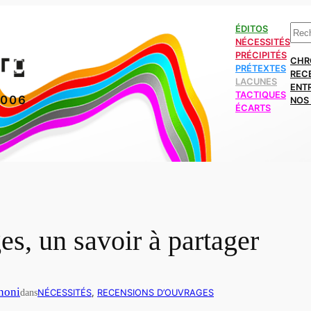
Rech
ÉDITOS
NÉCESSITÉS
PRÉCIPITÉS
CHR
PRÉTEXTES
REC
LACUNES
ENT
TACTIQUES
2006
NOS 
ÉCARTS
s, un savoir à partager
inoni
dans
NÉCESSITÉS
, 
RECENSIONS D’OUVRAGES