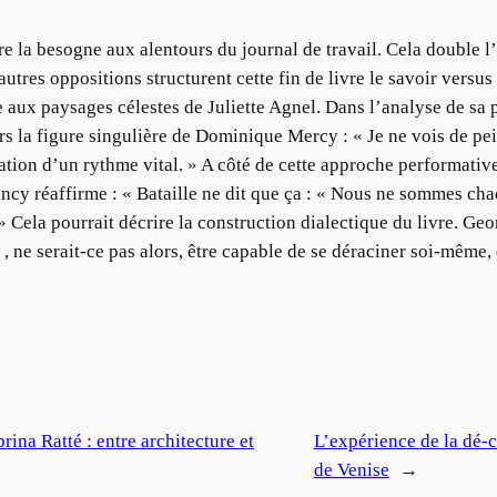
re la besogne aux alentours du journal de travail. Cela double 
es oppositions structurent cette fin de livre le savoir versus l
ux paysages célestes de Juliette Agnel. Dans l’analyse de sa p
ers la figure singulière de Dominique Mercy : « Je ne vois de pe
sation d’un rythme vital. » A côté de cette approche performati
ncy réaffirme : « Bataille ne dit que ça : « Nous ne sommes ch
. » Cela pourrait décrire la construction dialectique du livre.
l , ne serait-ce pas alors, être capable de se déraciner soi-même,
rina Ratté : entre architecture et
L’expérience de la dé-
de Venise
→