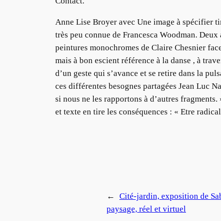
Contact.
Anne Lise Broyer avec Une image à spécifier ti
très peu connue de Francesca Woodman. Deux autr
peintures monochromes de Claire Chesnier face a
mais à bon escient référence à la danse , à trav
d’un geste qui s’avance et se retire dans la pul
ces différentes besognes partagées Jean Luc Na
si nous ne les rapportons à d’autres fragments
et texte en tire les conséquences : « Etre radica
←
Cité-jardin, exposition de Sab
paysage, réel et virtuel