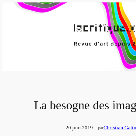
Aller
au
contenu
Revue d'art depuis 
La besogne des image
20 juin 2019
—
Christian Gatt
par