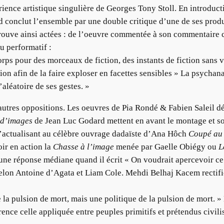
périence artistique singulière de Georges Tony Stoll. En introdu
rd conclut l’ensemble par une double critique d’une de ses prod
 trouve ainsi actées : de l’oeuvre commentée à son commentaire 
au performatif :
orps pour des morceaux de fiction, des instants de fiction sans 
tion afin de la faire exploser en facettes sensibles » La psycha
aléatoire de ses gestes. »
autres oppositions. Les oeuvres de Pia Rondé & Fabien Saleil d
 d’images
de Jean Luc Godard mettent en avant le montage et s
actualisant au célèbre ouvrage dadaïste d’Ana Hôch
Coupé au 
oir en action la
Chasse à l’image
menée par Gaelle Obiégy ou
L
ne réponse médiane quand il écrit « On voudrait apercevoir ce qu
selon Antoine d’Agata et Liam Cole. Mehdi Belhaj Kacem rectifie 
a pulsion de mort, mais une politique de la pulsion de mort. » 
nce celle appliquée entre peuples primitifs et prétendus civilis