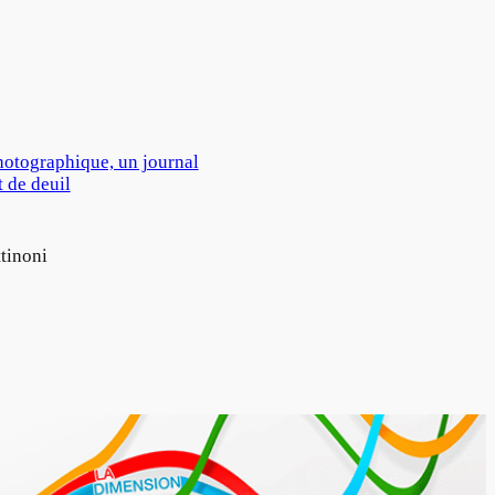
photographique, un journal
t de deuil
tinoni