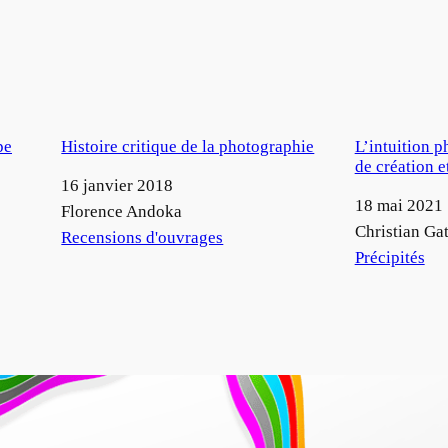
pe
Histoire critique de la photographie
L’intuition 
de création e
Date
16 janvier 2018
Date
18 mai 2021
Auteur
Florence Andoka
Auteur
Christian Gat
Par rapport à
Recensions d'ouvrages
Par rapport à
Précipités