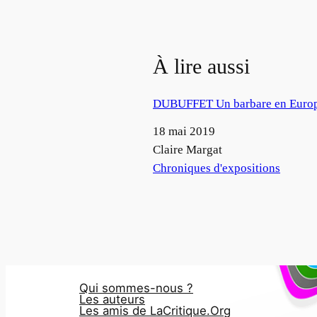
À lire aussi
DUBUFFET Un barbare en Euro
Date
18 mai 2019
Auteur
Claire Margat
Par rapport à
Chroniques d'expositions
Qui sommes-nous ?
Les auteurs
Les amis de LaCritique.Org