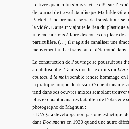
Le livre quant à lui s’ouvre et se clôt sur l’ex
de journal de travail, tandis que Mathilde Gira
Beckett. Une première série de translations se
la vidéo. L’auteur y ajoute le lien du plastique 
« Je me suis mis à faire des mises en place de c
particulière. (…) Il s’agit de canaliser une émo
mouvement « Il est sans but et déterminé dans l’
La construction de l’ouvrage se poursuit sur d’
au philosophe . Tandis que les extraits du
Livre
couteau à la main
semble rendre hommage en l’
la pratique unique du dessin. On peut ensuite v
tend dans ses oeuvres mixtes semblant trouver u
plus excluant mais très bataillen de l’obscène 
photographe de Magnum :
« D’Agata développe non pas une esthétique de l
dans
Documents
en 1930 quand une autre différe