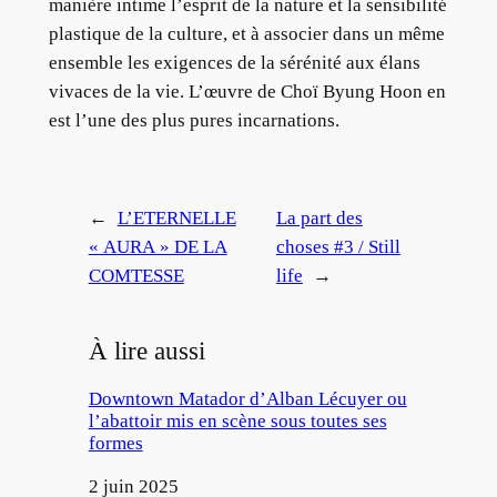
manière intime l’esprit de la nature et la sensibilité
plastique de la culture, et à associer dans un même
ensemble les exigences de la sérénité aux élans
vivaces de la vie. L’œuvre de Choï Byung Hoon en
est l’une des plus pures incarnations.
←
L’ETERNELLE
La part des
« AURA » DE LA
choses #3 / Still
COMTESSE
life
→
À lire aussi
Downtown Matador d’Alban Lécuyer ou
l’abattoir mis en scène sous toutes ses
formes
Date
2 juin 2025