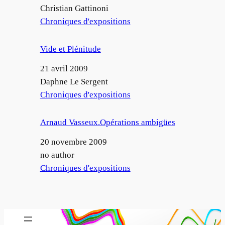
Auteur
Christian Gattinoni
Par rapport à
Chroniques d'expositions
Vide et Plénitude
Date
21 avril 2009
Auteur
Daphne Le Sergent
Par rapport à
Chroniques d'expositions
Arnaud Vasseux.Opérations ambigües
Date
20 novembre 2009
Auteur
no author
Par rapport à
Chroniques d'expositions