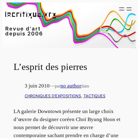
Aller
au
contenu
Revue d'art
depuis 2006
L’esprit des pierres
3 juin 2010
—
no author
par
dans
CHRONIQUES D’EXPOSITIONS
, 
TACTIQUES
LA galerie Downtown présente un large choix
d’œuvre du designer coréen Choï Byung Hoon et
nous permet de découvrir une œuvre
contemporaine sachant prendre en charge d’une