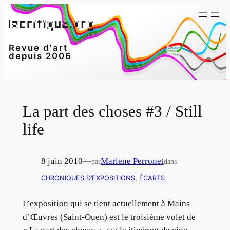
Aller
au
contenu
Revue d'art
depuis 2006
La part des choses #3 / Still
life
8 juin 2010
—
Marlene Perronet
par
dans
CHRONIQUES D’EXPOSITIONS
, 
ÉCARTS
L’exposition qui se tient actuellement à Mains
d’Œuvres (Saint-Ouen) est le troisième volet de