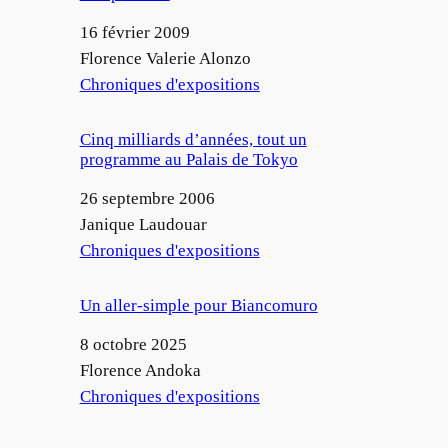
Date
16 février 2009
Auteur
Florence Valerie Alonzo
Par rapport à
Chroniques d'expositions
Cinq milliards d’années, tout un
programme au Palais de Tokyo
Date
26 septembre 2006
Auteur
Janique Laudouar
Par rapport à
Chroniques d'expositions
Un aller-simple pour Biancomuro
Date
8 octobre 2025
Auteur
Florence Andoka
Par rapport à
Chroniques d'expositions