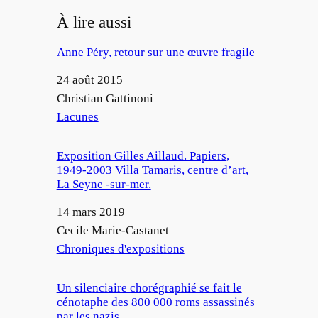
À lire aussi
Anne Péry, retour sur une œuvre fragile
Date
24 août 2015
Auteur
Christian Gattinoni
Par rapport à
Lacunes
Exposition Gilles Aillaud. Papiers,
1949-2003 Villa Tamaris, centre d’art,
La Seyne -sur-mer.
Date
14 mars 2019
Auteur
Cecile Marie-Castanet
Par rapport à
Chroniques d'expositions
Un silenciaire chorégraphié se fait le
cénotaphe des 800 000 roms assassinés
par les nazis