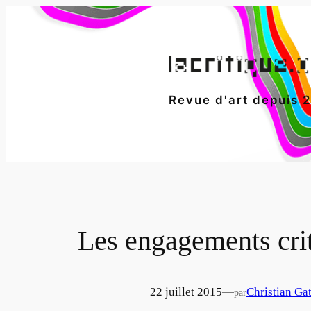
Aller
au
contenu
Revue d'art depuis 
Les engagements crit
22 juillet 2015
—
Christian Ga
par