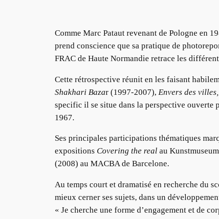
Comme Marc Pataut revenant de Pologne en 1980
prend conscience que sa pratique de photorepo
FRAC de Haute Normandie retrace les différente
Cette rétrospective réunit en les faisant habil
Shakhari Baza
r (1997-2007),
Envers des villes
specific il se situe dans la perspective ouvert
1967.
Ses principales participations thématiques m
expositions
Covering the real
au Kunstmuseum 
(2008) au MACBA de Barcelone.
Au temps court et dramatisé en recherche du sco
mieux cerner ses sujets, dans un développement p
« Je cherche une forme d’engagement et de corpo