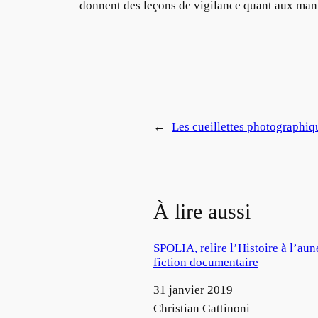
donnent des leçons de vigilance quant aux mani
←
Les cueillettes photographiq
À lire aussi
SPOLIA, relire l’Histoire à l’au
fiction documentaire
Date
31 janvier 2019
Auteur
Christian Gattinoni