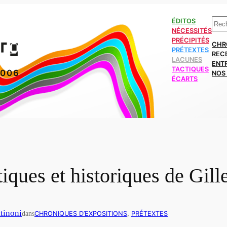
Rech
ÉDITOS
NÉCESSITÉS
PRÉCIPITÉS
CHR
PRÉTEXTES
REC
LACUNES
ENT
TACTIQUES
2006
NOS 
ÉCARTS
iques et historiques de Gill
ttinoni
dans
CHRONIQUES D’EXPOSITIONS
, 
PRÉTEXTES