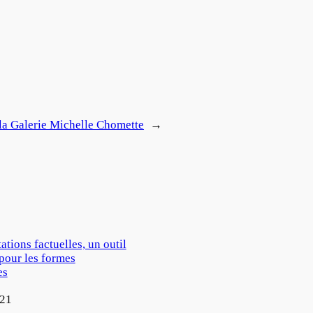
 la Galerie Michelle Chomette
→
ations factuelles, un outil
pour les formes
es
021