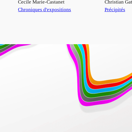
Auteur
Cecile Marie-Castanet
Auteur
Christian Gat
Par rapport à
Chroniques d'expositions
Par rapport à
Précipités