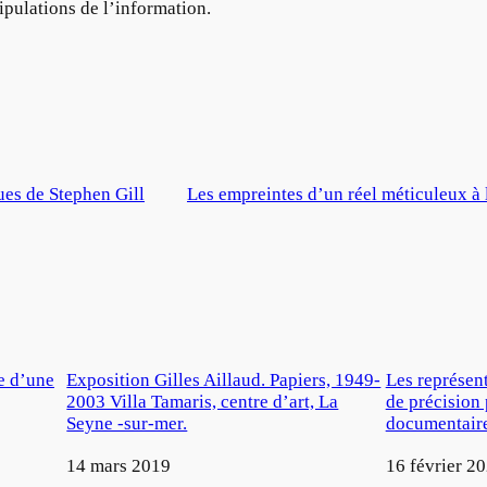
pulations de l’information.
ues de Stephen Gill
Les empreintes d’un réel méticuleux à
ne d’une
Exposition Gilles Aillaud. Papiers, 1949-
Les représent
2003 Villa Tamaris, centre d’art, La
de précision 
Seyne -sur-mer.
documentair
Date
14 mars 2019
Date
16 février 2