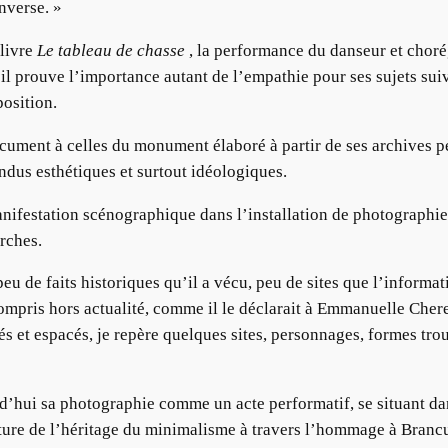
nverse. »
 livre
Le tableau de chasse
, la performance du danseur et chor
il prouve l’importance autant de l’empathie pour ses sujets sui
position.
cument à celles du monument élaboré à partir de ses archives per
ndus esthétiques et surtout idéologiques.
nifestation scénographique dans l’installation de photographies 
erches.
peu de faits historiques qu’il a vécu, peu de sites que l’informa
compris hors actualité, comme il le déclarait à Emmanuelle Chere
tés et espacés, je repère quelques sites, personnages, formes tr
’hui sa photographie comme un acte performatif, se situant dans
ture de l’héritage du minimalisme à travers l’hommage à Brancu