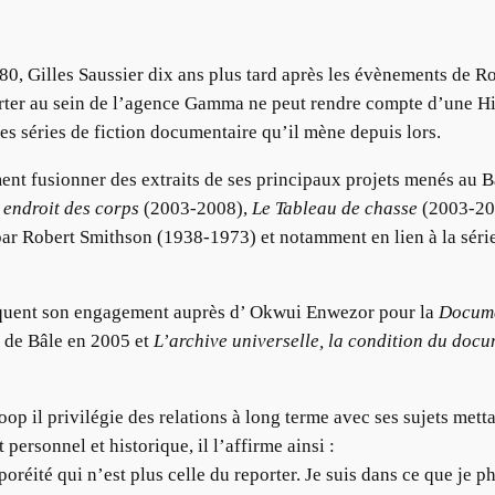
, Gilles Saussier dix ans plus tard après les évènements de 
rter au sein de l’agence Gamma ne peut rendre compte d’une His
s séries de fiction documentaire qu’il mène depuis lors.
ement fusionner des extraits de ses principaux projets menés au
, endroit des corps
(2003-2008),
Le Tableau de chasse
(2003-20
e par Robert Smithson (1938-1973) et notamment en lien à la séri
arquent son engagement auprès d’ Okwui Enwezor pour la
Docume
de Bâle en 2005 et
L’archive universelle, la condition du doc
op il privilégie des relations à long terme avec ses sujets mett
ersonnel et historique, il l’affirme ainsi :
réité qui n’est plus celle du reporter. Je suis dans ce que je p