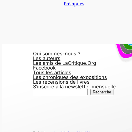
Par rapport à
Précipités
Qui sommes-nous ?
Les auteurs
Les amis de LaCritique.Org
Facebook
Tous les articles
Les chroniques des expositions
Les recensions de livres
S’inscrire à la newsletter mensuelle
R
Recherche
e
c
h
e
r