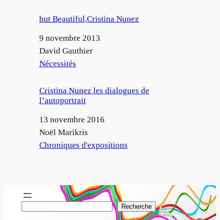
but Beautiful,Cristina Nunez
Date
9 novembre 2013
Auteur
David Gauthier
Par rapport à
Nécessités
Cristina Nunez les dialogues de
l’autoportrait
Date
13 novembre 2016
Auteur
Noël Marikris
Par rapport à
Chroniques d'expositions
R
Recherche
e