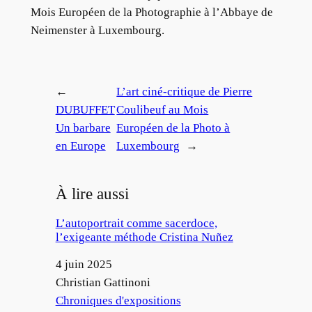
Mois Européen de la Photographie à l’Abbaye de
Neimenster à Luxembourg.
←
L’art ciné-critique de Pierre
DUBUFFET
Coulibeuf au Mois
Un barbare
Européen de la Photo à
en Europe
Luxembourg
→
À lire aussi
L’autoportrait comme sacerdoce,
l’exigeante méthode Cristina Nuñez
Date
4 juin 2025
Auteur
Christian Gattinoni
Par rapport à
Chroniques d'expositions