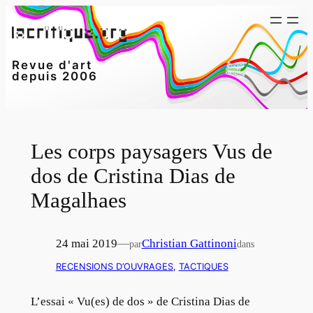
Aller
au
contenu
Revue d'art
depuis 2006
Les corps paysagers Vus de
dos de Cristina Dias de
Magalhaes
24 mai 2019
—
Christian Gattinoni
par
dans
RECENSIONS D’OUVRAGES
, 
TACTIQUES
L’essai « Vu(es) de dos » de Cristina Dias de