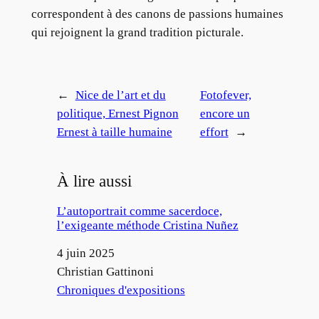
correspondent à des canons de passions humaines
qui rejoignent la grand tradition picturale.
←
Nice de l’art et du
Fotofever,
politique, Ernest Pignon
encore un
Ernest à taille humaine
effort
→
À lire aussi
L’autoportrait comme sacerdoce,
l’exigeante méthode Cristina Nuñez
Date
4 juin 2025
Auteur
Christian Gattinoni
Par rapport à
Chroniques d'expositions