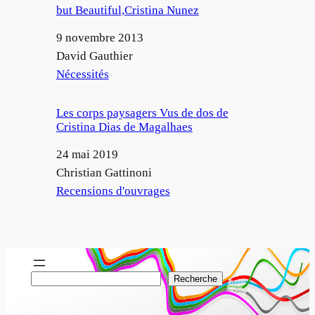
but Beautiful,Cristina Nunez
Date
9 novembre 2013
Auteur
David Gauthier
Par rapport à
Nécessités
Les corps paysagers Vus de dos de
Cristina Dias de Magalhaes
Date
24 mai 2019
Auteur
Christian Gattinoni
Par rapport à
Recensions d'ouvrages
R
Recherche
e