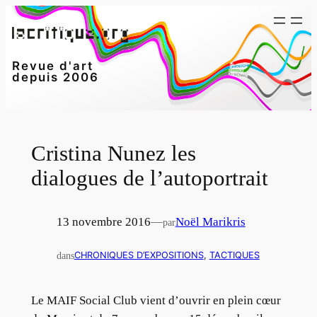
Aller
au
contenu
Revue d'art
depuis 2006
Cristina Nunez les
dialogues de l’autoportrait
13 novembre 2016
—
Noël Marikris
par
dans
CHRONIQUES D’EXPOSITIONS
, 
TACTIQUES
Le MAIF Social Club vient d’ouvrir en plein cœur