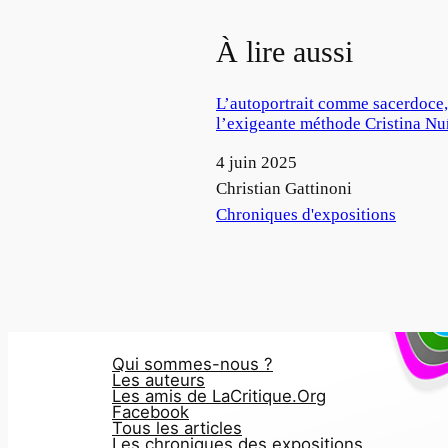
À lire aussi
L’autoportrait comme sacerdoce,
l’exigeante méthode Cristina N
Date
4 juin 2025
Auteur
Christian Gattinoni
Par rapport à
Chroniques d'expositions
Qui sommes-nous ?
Les auteurs
Les amis de LaCritique.Org
Facebook
Tous les articles
Les chroniques des expositions