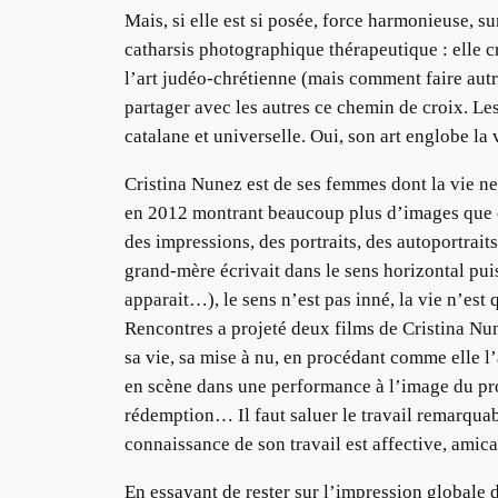
Mais, si elle est si posée, force harmonieuse, su
catharsis photographique thérapeutique : elle cr
l’art judéo-chrétienne (mais comment faire autre
partager avec les autres ce chemin de croix. Les
catalane et universelle. Oui, son art englobe la 
Cristina Nunez est de ses femmes dont la vie ne 
en 2012 montrant beaucoup plus d’images que ce
des impressions, des portraits, des autoportraits
grand-mère écrivait dans le sens horizontal pui
apparait…), le sens n’est pas inné, la vie n’est
Rencontres a projeté deux films de Cristina Nun
sa vie, sa mise à nu, en procédant comme elle l’
en scène dans une performance à l’image du prop
rédemption… Il faut saluer le travail remarquab
connaissance de son travail est affective, amica
En essayant de rester sur l’impression globale d