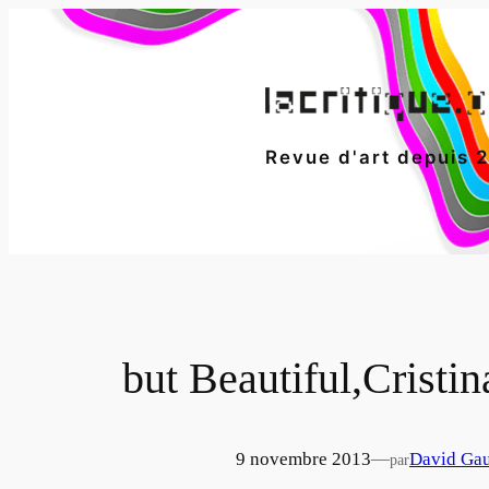
Aller
au
contenu
Revue d'art depuis 
but Beautiful,Cristi
9 novembre 2013
—
David Gau
par