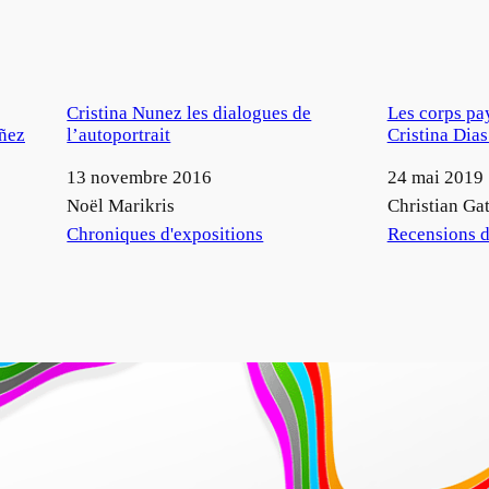
Cristina Nunez les dialogues de
Les corps pa
uñez
l’autoportrait
Cristina Dia
Date
13 novembre 2016
Date
24 mai 2019
Auteur
Noël Marikris
Auteur
Christian Gat
Par rapport à
Chroniques d'expositions
Par rapport à
Recensions d