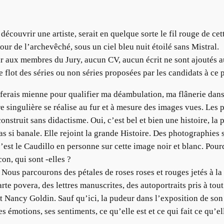
couvrir une artiste, serait en quelque sorte le fil rouge de cet
cour de l’archevêché, sous un ciel bleu nuit étoilé sans Mistral.
ir aux membres du Jury, aucun CV, aucun écrit ne sont ajoutés a
flot des séries ou non séries proposées par les candidats à ce p
 ferais mienne pour qualifier ma déambulation, ma flânerie dan
re singulière se réalise au fur et à mesure des images vues. Les 
truit sans didactisme. Oui, c’est bel et bien une histoire, la p
 pas si banale. Elle rejoint la grande Histoire. Des photographie
’est le Caudillo en personne sur cette image noir et blanc. Pourq
on, qui sont -elles ?
 Nous parcourons des pétales de roses roses et rouges jetés à l
 povera, des lettres manuscrites, des autoportraits pris à tout 
Nancy Goldin. Sauf qu’ici, la pudeur dans l’exposition de son in
 émotions, ses sentiments, ce qu’elle est et ce qui fait ce qu’ell