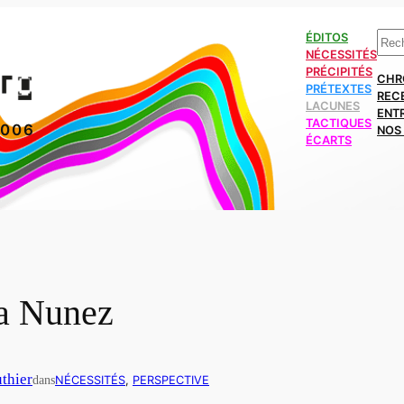
Rech
ÉDITOS
NÉCESSITÉS
PRÉCIPITÉS
CHR
PRÉTEXTES
REC
LACUNES
ENT
TACTIQUES
2006
NOS 
ÉCARTS
na Nunez
thier
dans
NÉCESSITÉS
, 
PERSPECTIVE