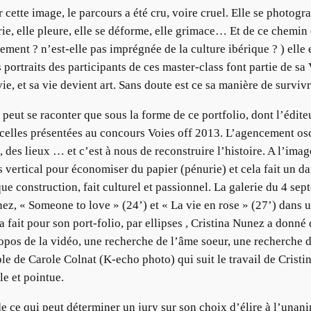
r cette image, le parcours a été cru, voire cruel. Elle se photog
ie, elle pleure, elle se déforme, elle grimace… Et de ce chemin 
ment ? n’est-elle pas imprégnée de la culture ibérique ? ) elle 
 portraits des participants de ces master-class font partie de s
vie, et sa vie devient art. Sans doute est ce sa manière de survi
peut se raconter que sous la forme de ce portfolio, dont l’édite
lles présentées au concours Voies off 2013. L’agencement osci
, des lieux … et c’est à nous de reconstruire l’histoire. A l’ima
s vertical pour économiser du papier (pénurie) et cela fait un 
 que construction, fait culturel et passionnel. La galerie du 4 
ez, « Someone to love » (24’) et « La vie en rose » (27’) dans u
a fait pour son port-folio, par ellipses , Cristina Nunez a donné
os de la vidéo, une recherche de l’âme soeur, une recherche de 
le de Carole Colnat (K-echo photo) qui suit le travail de Cristi
le et pointue.
e ce qui peut déterminer un jury sur son choix d’élire à l’unanim