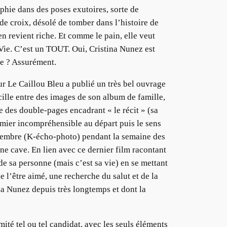
raphie dans des poses exutoires, sorte de
de croix, désolé de tomber dans l’histoire de
en revient riche. Et comme le pain, elle veut
a Vie. C’est un TOUT. Oui, Cristina Nunez est
vre ? Assurément.
ur Le Caillou Bleu a publié un très bel ouvrage
lle entre des images de son album de famille,
ge des double-pages encadrant « le récit » (sa
damier incompréhensible au départ puis le sens
septembre (K-écho-photo) pendant la semaine des
ne cave. En lien avec ce dernier film racontant
 de sa personne (mais c’est sa vie) en se mettant
l’être aimé, une recherche du salut et de la
na Nunez depuis très longtemps et dont la
ité tel ou tel candidat, avec les seuls éléments