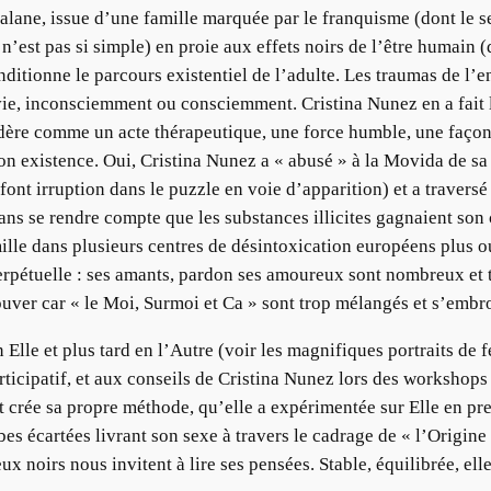
talane, issue d’une famille marquée par le franquisme (dont le s
n’est pas si simple) en proie aux effets noirs de l’être humain 
itionne le parcours existentiel de l’adulte. Les traumas de l’e
ie, inconsciemment ou consciemment. Cristina Nunez en a fait les 
idère comme un acte thérapeutique, une force humble, une façon de
son existence. Oui, Cristina Nunez a « abusé » à la Movida de s
nt irruption dans le puzzle en voie d’apparition) et a traversé 
ans se rendre compte que les substances illicites gagnaient son
mille dans plusieurs centres de désintoxication européens plus
rpétuelle : ses amants, pardon ses amoureux sont nombreux et t
uver car « le Moi, Surmoi et Ca » sont trop mélangés et s’embro
n Elle et plus tard en l’Autre (voir les magnifiques portraits d
articipatif, et aux conseils de Cristina Nunez lors des workshop
t crée sa propre méthode, qu’elle a expérimentée sur Elle en pre
mbes écartées livrant son sexe à travers le cadrage de « l’Origi
yeux noirs nous invitent à lire ses pensées. Stable, équilibrée, ell