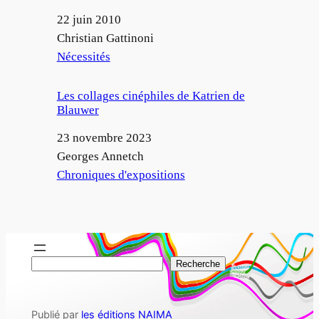
Date
22 juin 2010
Auteur
Christian Gattinoni
Par rapport à
Nécessités
Les collages cinéphiles de Katrien de
Blauwer
Date
23 novembre 2023
Auteur
Georges Annetch
Par rapport à
Chroniques d'expositions
R
Recherche
e
c
Publié par
les éditions NAIMA