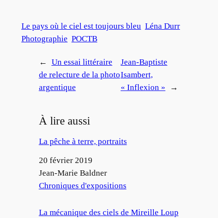
Le pays où le ciel est toujours bleu
Léna Durr
Photographie
POCTB
←
Un essai littéraire
Jean-Baptiste
de relecture de la photo
Isambert,
argentique
« Inflexion »
→
À lire aussi
La pêche à terre, portraits
Date
20 février 2019
Auteur
Jean-Marie Baldner
Par rapport à
Chroniques d'expositions
La mécanique des ciels de Mireille Loup