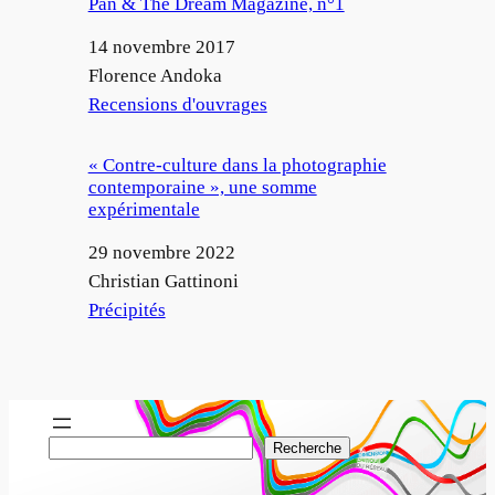
Pan & The Dream Magazine, n°1
Date
14 novembre 2017
Auteur
Florence Andoka
Par rapport à
Recensions d'ouvrages
« Contre-culture dans la photographie
contemporaine », une somme
expérimentale
Date
29 novembre 2022
Auteur
Christian Gattinoni
Par rapport à
Précipités
R
Recherche
e