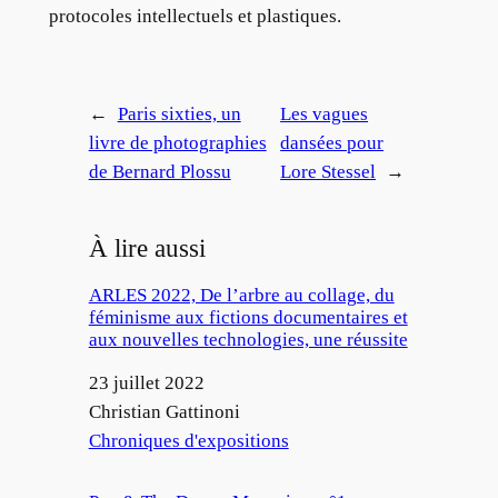
protocoles intellectuels et plastiques.
←
Paris sixties, un
Les vagues
livre de photographies
dansées pour
de Bernard Plossu
Lore Stessel
→
À lire aussi
ARLES 2022, De l’arbre au collage, du
féminisme aux fictions documentaires et
aux nouvelles technologies, une réussite
Date
23 juillet 2022
Auteur
Christian Gattinoni
Par rapport à
Chroniques d'expositions